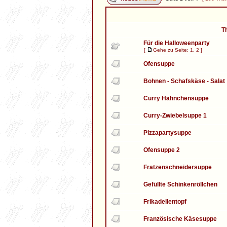
T
Für die Halloweenparty
[
Gehe zu Seite:
1
,
2
]
Ofensuppe
Bohnen - Schafskäse - Salat
Curry Hähnchensuppe
Curry-Zwiebelsuppe 1
Pizzapartysuppe
Ofensuppe 2
Fratzenschneidersuppe
Gefüllte Schinkenröllchen
Frikadellentopf
Französische Käsesuppe