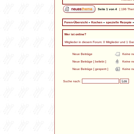
Seite
1
von
4
[ 196 The
Foren-Übersicht
»
Kochen
»
spezielle Rezepte
Wer ist online?
Mitglieder in diesem Forum: 0 Mitglieder und 1 Ga
Neue Beiträge
Keine n
Neue Beiträge [ beliebt ]
Keine ne
Neue Beiträge [ gesperrt ]
Keine ne
Suche nach: