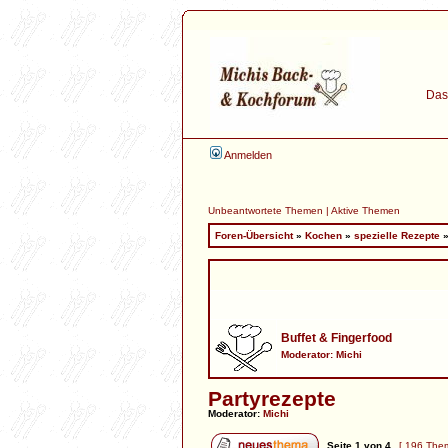
Das 
Anmelden
Unbeantwortete Themen
|
Aktive Themen
Foren-Übersicht
»
Kochen
»
spezielle Rezepte
Buffet & Fingerfood
Moderator:
Michi
Partyrezepte
Moderator:
Michi
Seite
1
von
4
[ 196 The