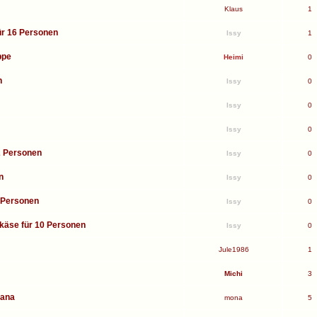
Klaus
1
ür 16 Personen
Issy
1
ppe
Heimi
0
n
Issy
0
Issy
0
Issy
0
12 Personen
Issy
0
n
Issy
0
0 Personen
Issy
0
hkäse für 10 Personen
Issy
0
Jule1986
1
Michi
3
kana
mona
5