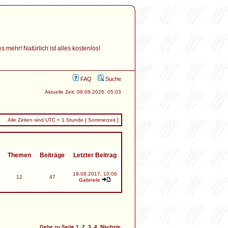
mehr! Natürlich ist alles kostenlos!
FAQ
Suche
Aktuelle Zeit: 08.08.2026, 05:03
Alle Zeiten sind UTC + 1 Stunde [ Sommerzeit ]
Themen
Beiträge
Letzter Beitrag
19.08.2017, 10:06
12
47
Gabriele
Gehe zu Seite
1
,
2
,
3
,
4
Nächste