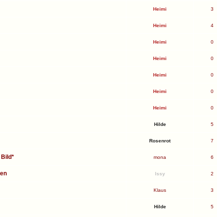
Heimi
3
Heimi
4
Heimi
0
Heimi
0
Heimi
0
Heimi
0
Heimi
0
Hilde
5
Rosenrot
7
Bild*
mona
6
nen
Issy
2
Klaus
3
Hilde
5