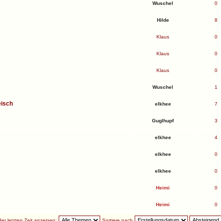
Wuschel
0
Hilde
8
Klaus
0
Klaus
0
Klaus
0
Wuschel
1
eisch
elkhee
7
Guglhupf
3
elkhee
4
elkhee
0
elkhee
0
Heimi
0
Heimi
0
r letzten Zeit anzeigen:
Sortiere nach