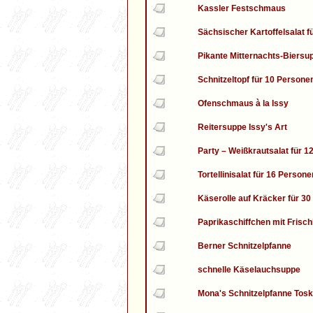
Kassler Festschmaus
Sächsischer Kartoffelsalat f
Pikante Mitternachts-Biersu
Schnitzeltopf für 10 Persone
Ofenschmaus à la Issy
Reitersuppe Issy's Art
Party – Weißkrautsalat für 
Tortellinisalat für 16 Persone
Käserolle auf Kräcker für 3
Paprikaschiffchen mit Frisc
Berner Schnitzelpfanne
schnelle Käselauchsuppe
Mona's Schnitzelpfanne Tos