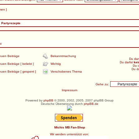
men ]
»
Partyrezepte
st
euen Beiträge
Bekanntmachung
Du dar
Du darfst
kei
uen Beiträge [ beliebt ]
Wichtig
Du d
Du d
uen Beiträge [ gesperrt ]
Verschobenes Thema
Gehe zu:
Impressum
Powered by
phpBB
© 2000, 2002, 2005, 2007 phpBB Group
Deutsche Übersetzung durch
phpBB.de
Michis MB Fan-Shop
Wir werden unterstützt von: