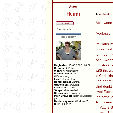
Autor
Heimi
Verfasst:
16
Ach, wenn 
Rezepteprofi
(Verfasser
Im Haus ist
ob es bald
Ich freu mi
Ach - wenn
Ich strickt
Registriert:
15.06.2005, 16:59
Beiträge:
29104
wißt ihr, 
Wohnort:
Mannheim
Bundesland:
Baden-
's Christki
Württemberg
Land:
Deutschland
und hat mi
Realer Name:
Christa
Geschlecht:
weiblich
Und denkt 
Kosename:
Chris
Skype:
elwetruschel
zwei Zucke
Sternzeichen:
Widder
Mein Browser:
Internet Explorer
Ich hoffe, 
(IE)
Betriebssystem:
Windows 7
Ach, wenn 
R.I.P.:
04.11.2019
In Vaters S
durchs Sch