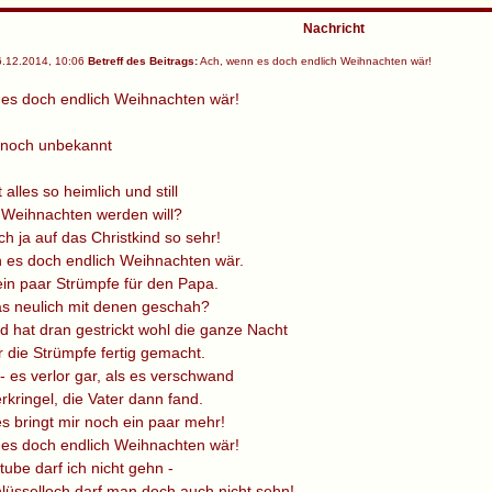
Nachricht
.12.2014, 10:06
Betreff des Beitrags:
Ach, wenn es doch endlich Weihnachten wär!
es doch endlich Weihnachten wär!
 noch unbekannt
 alles so heimlich und still
 Weihnachten werden will?
ch ja auf das Christkind so sehr!
 es doch endlich Weihnachten wär.
 ein paar Strümpfe für den Papa.
was neulich mit denen geschah?
nd hat dran gestrickt wohl die ganze Nacht
r die Strümpfe fertig gemacht.
- es verlor gar, als es verschwand
rkringel, die Vater dann fand.
es bringt mir noch ein paar mehr!
es doch endlich Weihnachten wär!
tube darf ich nicht gehn -
lüsselloch darf man doch auch nicht sehn!