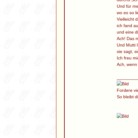
Und für me
wo es so l
Vielleicht 
ich fand a
und eine d
Ach! Das m
Und Mutti l
sie sagt, 
Ich freu mi
Ach, wenn 
________
Fordere vi
So bleibt 