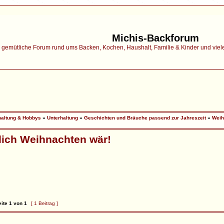
Michis-Backforum
gemütliche Forum rund ums Backen, Kochen, Haushalt, Familie & Kinder und vieles 
haltung & Hobbys
»
Unterhaltung
»
Geschichten und Bräuche passend zur Jahreszeit
»
Weih
lich Weihnachten wär!
ite
1
von
1
[ 1 Beitrag ]