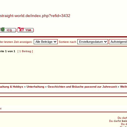
.straight-world.de/index.php?refid=3432
der letzten Zeit anzeigen:
Sortiere nach
ite
1
von
1
[ 1 Beitrag ]
haltung & Hobbys
»
Unterhaltung
»
Geschichten und Bräuche passend zur Jahreszeit
»
Weih
st
Du dar
Du darfst
kei
Du d