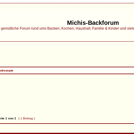
Michis-Backforum
gemütliche Forum rund ums Backen, Kochen, Haushalt, Familie & Kinder und vieles 
ndrezepte
ite
1
von
1
[ 1 Beitrag ]