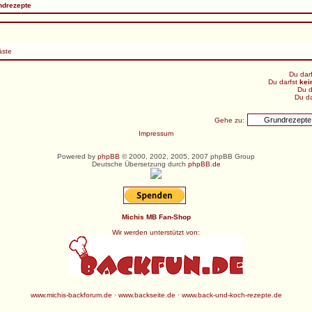
ndrezepte
äste
Du dar
Du darfst
kei
Du d
Du da
Gehe zu:
Impressum
Powered by
phpBB
© 2000, 2002, 2005, 2007 phpBB Group
Deutsche Übersetzung durch
phpBB.de
Michis MB Fan-Shop
Wir werden unterstützt von:
www.michis-backforum.de
·
www.backseite.de
·
www.back-und-koch-rezepte.de