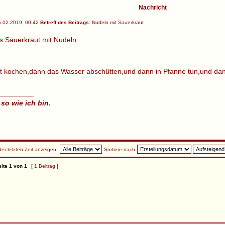
Nachricht
.02.2019, 00:42
Betreff des Beitrags:
Nudeln mit Sauerkraut
s Sauerkraut mit Nudeln
t kochen,dann das Wasser abschütten,und dann in Pfanne tun,und da
_________
 so wie ich bin.
der letzten Zeit anzeigen:
Sortiere nach
ite
1
von
1
[ 1 Beitrag ]