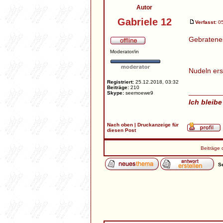
Autor
Gabriele 12
Verfasst:
05
Gebratene
Moderator/in
Nudeln ers
Registriert:
25.12.2018, 03:32
Beiträge:
210
________
Skype:
seemoewe9
Ich bleibe
Nach oben
|
Druckanzeige für
diesen Post
Beiträge 
Se