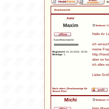
Se
Druckansicht
Autor
Maxim
Verfasst:
01
Hallo ihr L
Kartoffelschäler/in
ich versuc
meine Frag
Registriert:
01.10.2016, 19:34
http://hand
Beiträge:
1
aber es hat
ich alles 
Liebe Grüß
Nach oben
|
Druckanzeige für
diesen Post
Michi
Verfasst:
02
Halo Maxi