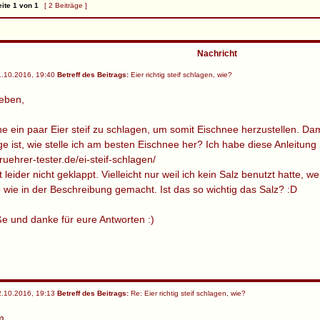
ite
1
von
1
[ 2 Beiträge ]
Nachricht
.10.2016, 19:40
Betreff des Beitrags:
Eier richtig steif schlagen, wie?
ieben,
he ein paar Eier steif zu schlagen, um somit Eischnee herzustellen. Da
e ist, wie stelle ich am besten Eischnee her? Ich habe diese Anleitung h
ruehrer-tester.de/ei-steif-schlagen/
 leider nicht geklappt. Vielleicht nur weil ich kein Salz benutzt hatte, 
so wie in der Beschreibung gemacht. Ist das so wichtig das Salz? :D
e und danke für eure Antworten :)
.10.2016, 19:13
Betreff des Beitrags:
Re: Eier richtig steif schlagen, wie?
m,