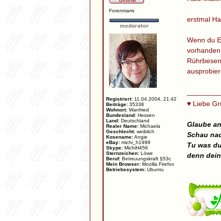
Forenmami
erstmal Ha
Wenn du Ei
vorhanden s
Rührbesen 
ausprobier
________
Registriert:
11.04.2004, 21:42
♥ Liebe G
Beiträge:
35338
Wohnort:
Wanfried
Bundesland:
Hessen
Land:
Deutschland
Glaube an
Realer Name:
Michaela
Geschlecht:
weiblich
Schau nac
Kosename:
Angie
eBay:
michi_h1999
Tu was du
Skype:
MichiH456
Sternzeichen:
Löwe
denn dein
Beruf:
Betreuungskraft §53c
Mein Browser:
Mozilla Firefox
Betriebssystem:
Ubuntu