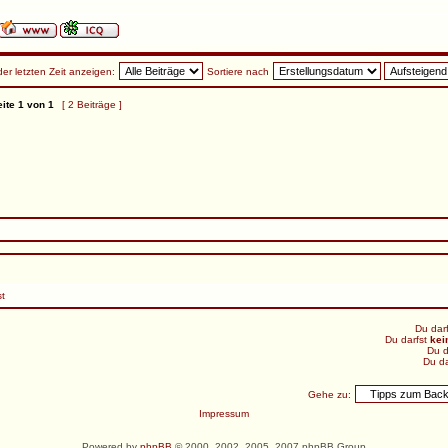
der letzten Zeit anzeigen:
Sortiere nach
ite
1
von
1
[ 2 Beiträge ]
st
Du dar
Du darfst
kei
Du d
Du da
Gehe zu:
Impressum
Powered by
phpBB
© 2000, 2002, 2005, 2007 phpBB Group