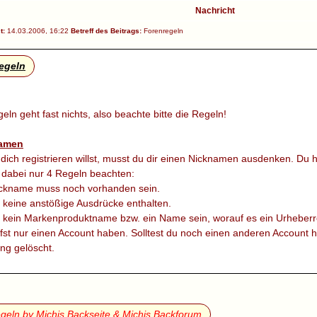
Nachricht
t:
14.03.2006, 16:22
Betreff des Beitrags:
Forenregeln
egeln
ln geht fast nichts, also beachte bitte die Regeln!
amen
ich registrieren willst, musst du dir einen Nicknamen ausdenken. Du 
 dabei nur 4 Regeln beachten:
ickname muss noch vorhanden sein.
f keine anstößige Ausdrücke enthalten.
f kein Markenproduktname bzw. ein Name sein, worauf es ein Urheberrec
fst nur einen Account haben. Solltest du noch einen anderen Account 
ng gelöscht.
em posten darauf achten:
issere dich, dass dein Posting nicht schon einmal gepostet wurde!
deinen Beitrag ins richtige Unterforum. Lies dazu die Kurzbeschreibung
geln by Michis Backseite & Michis Backforum