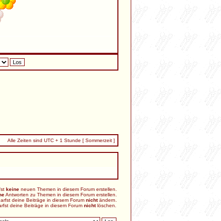
beteiligen möchtet.
lieder erfahren, und wir bitten
 Freischaltung dort vor,
Alle Zeiten sind UTC + 1 Stunde [ Sommerzeit ]
fst
keine
neuen Themen in diesem Forum erstellen.
eren ist es aus
ne
Antworten zu Themen in diesem Forum erstellen.
arfst deine Beiträge in diesem Forum
nicht
ändern.
rfst deine Beiträge in diesem Forum
nicht
löschen.