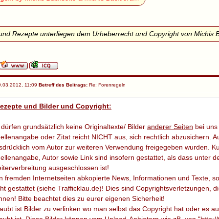
icht richtig einordnen, kann dein Posting ohne Vorwarnung verschoben
treff deines Postings sollte einen aussagekräftigen Inhalt haben.
raphische, rassistische oder andere diskriminierende Postings sind 
und Rezepte unterliegen dem Urheberrecht und Copyright von Michis 
rrung deines Accounts führen.
PAM! In einigen Unterforen erlaubt es der Webmaster eventuell, SPAM 
 in wichtigen Unterforen, wie z.B. News. Falls du nicht weißt, was alles
ng:
 SPAM?
 bzw. "SPAMing" zählt man unaussagekräftige Beiträge, "Push-Beiträg
.03.2012, 11:09
Betreff des Beitrags:
Re: Forenregeln
 innerhalb eines Unterforums nach oben zu schieben), private Dauerunt
 Thema passen. SPAMing lässt sich vermeiden, indem man - statt einen
zepte und Bilder und Copyright:
tnachricht) Service nutzt.
ng im Forum!
 dürfen grundsätzlich keine Originaltexte/ Bilder
anderer Seiten
bei uns 
in jeder Form ist unerwünscht. Falls ihr auf eure Homepage hinwe
ellenangabe oder Zitat reicht NICHT aus, sich rechtlich abzusichern. 
il ein.
sdrücklich vom Autor zur weiteren Verwendung freigegeben wurden. Ku
keine Werbung unter dem Posting und in der Signatur, dafür ist d
ellenangabe, Autor sowie Link sind insofern gestattet, als dass unter d
agegen verstossen werden, wird der Beitrag
iterverbreitung ausgeschlossen ist!
sofort
gelöscht!
en von Mitgliedern für das eigene/fremde Forum ist strengstens
n fremden Internetseiten abkopierte News, Informationen und Texte, sow
andlungen führen zur Sperrung das Account !!!
cht gestattet (siehe Trafficklau.de)! Dies sind Copyrightsverletzungen, di
.
f
nnen! Bitte beachtet dies zu eurer eigenen Sicherheit!
maximal 1 Dshini Banner
in der Signatur sein. Danke.
laubt ist Bilder zu verlinken wo man selbst das Copyright hat oder es 