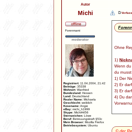
Autor
Michi
Verfass
Forenr
Forenmami
Ohne Rege
1)
Nickn
Wenn du d
du musst
1) Der N
Registriert:
11.04.2004, 21:42
2) Er dar
Beiträge:
35338
Wohnort:
Wanfried
3) Er dar
Bundesland:
Hessen
Land:
Deutschland
4) Du dar
Realer Name:
Michaela
Vorwarnu
Geschlecht:
weiblich
Kosename:
Angie
eBay:
michi_h1999
Skype:
MichiH456
2)
Vor d
Sternzeichen:
Löwe
Beruf:
Betreuungskraft §53c
1) Vergew
Mein Browser:
Mozilla Firefox
Betriebssystem:
Ubuntu
2) Poste 
© der Re