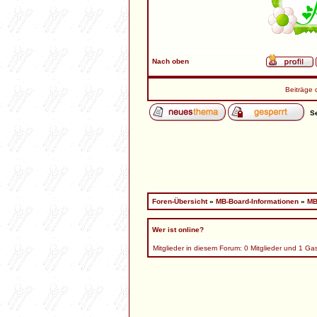
Das Foru
3) Punk
Nach oben
Liebes n
Beiträge 
wir freue
Se
In der Ru
dich, von
Neu regi
Foren-Übersicht
»
MB-Board-Informationen
ansonste
»
MB
Wer ist online?
Mitglieder in diesem Forum: 0 Mitglieder und 1 Ga
Das dien
Sicherhe