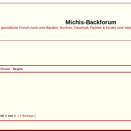
Michis-Backforum
gemütliche Forum rund ums Backen, Kochen, Haushalt, Familie & Kinder und vieles 
-Forum - Regeln
ite
1
von
1
[ 2 Beiträge ]