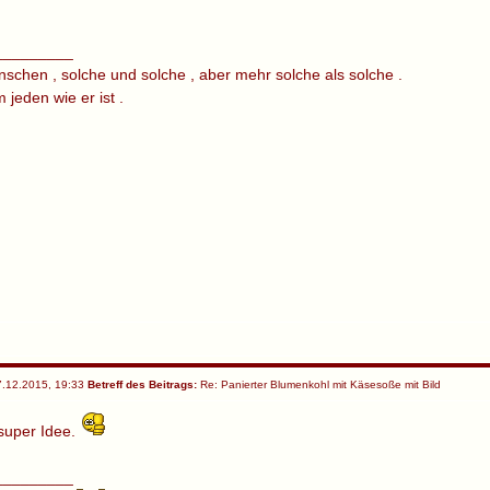
_________
nschen , solche und solche , aber mehr solche als solche .
jeden wie er ist .
.12.2015, 19:33
Betreff des Beitrags:
Re: Panierter Blumenkohl mit Käsesoße mit Bild
super Idee.
_________