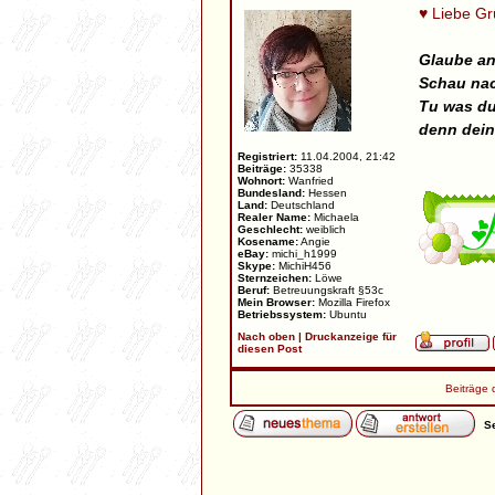
♥ Liebe G
Glaube an
Schau nac
Tu was du
denn dein
Registriert:
11.04.2004, 21:42
Beiträge:
35338
Wohnort:
Wanfried
Bundesland:
Hessen
Land:
Deutschland
Realer Name:
Michaela
Geschlecht:
weiblich
Kosename:
Angie
eBay:
michi_h1999
Skype:
MichiH456
Sternzeichen:
Löwe
Beruf:
Betreuungskraft §53c
Mein Browser:
Mozilla Firefox
Betriebssystem:
Ubuntu
Nach oben
|
Druckanzeige für
diesen Post
Beiträge 
Se