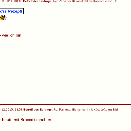
.11.2014, 00:43
Betreff des Beitrags:
Re: Panierter Blumenkohl mit Käsesoße mit Bild
_________
o wie ich bin
h
.12.2015, 13:58
Betreff des Beitrags:
Re: Panierter Blumenkohl mit Käsesoße mit Bild
 heute mit Broccoli machen .