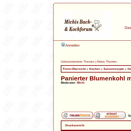
Das 
Anmelden
Unbeantwortete Themen
|
Aktive Themen
Foren-Übersicht
»
Kochen
»
Saisonrezepte
»
G
Panierter Blumenkohl m
Moderator:
Michi
Se
Druckansicht