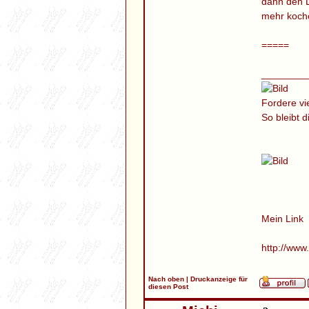
dann den D
mehr koch
=====
________
Fordere vi
So bleibt 
Mein Link
http://www
Nach oben
|
Druckanzeige für
diesen Post