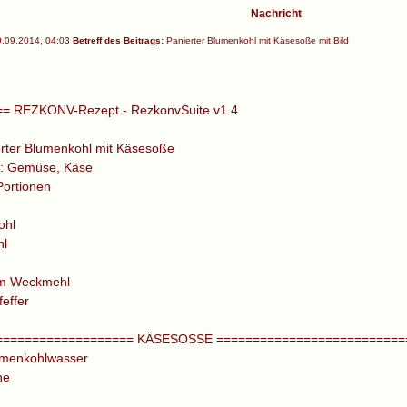
Nachricht
.09.2014, 04:03
Betreff des Beitrags:
Panierter Blumenkohl mit Käsesoße mit Bild
= REZKONV-Rezept - RezkonvSuite v1.4
ierter Blumenkohl mit Käsesoße
n: Gemüse, Käse
Portionen
ohl
hl
m Weckmehl
feffer
=================== KÄSESOSSE ==========================
umenkohlwasser
ne