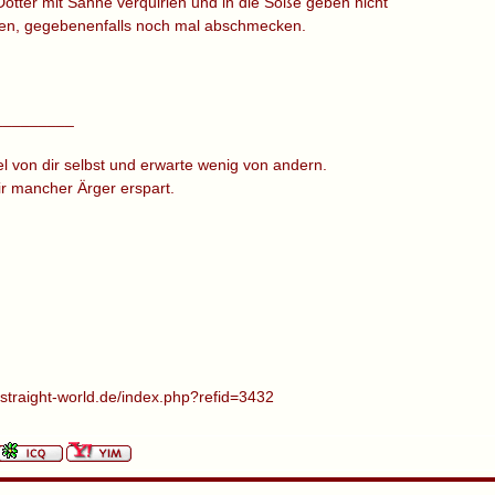
otter mit Sahne verquirlen und in die Soße geben nicht
en, gegebenenfalls noch mal abschmecken.
_________
el von dir selbst und erwarte wenig von andern.
dir mancher Ärger erspart.
.straight-world.de/index.php?refid=3432