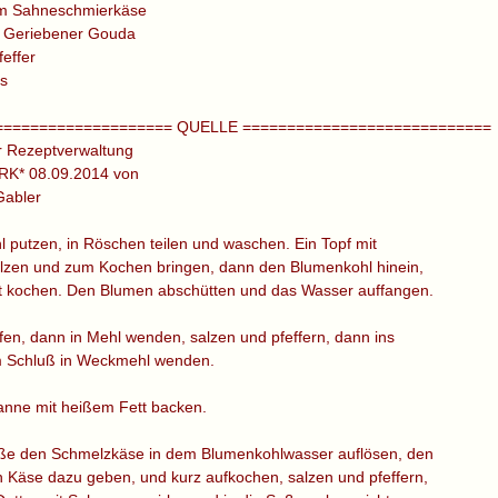
m Sahneschmierkäse
Geriebener Gouda
feffer
s
==================== QUELLE ============================
r Rezeptverwaltung
 *RK* 08.09.2014 von
Gabler
 putzen, in Röschen teilen und waschen. Ein Topf mit
lzen und zum Kochen bringen, dann den Blumenkohl hinein,
t kochen. Den Blumen abschütten und das Wasser auffangen.
fen, dann in Mehl wenden, salzen und pfeffern, dann ins
m Schluß in Weckmehl wenden.
fanne mit heißem Fett backen.
oße den Schmelzkäse in dem Blumenkohlwasser auflösen, den
 Käse dazu geben, und kurz aufkochen, salzen und pfeffern,