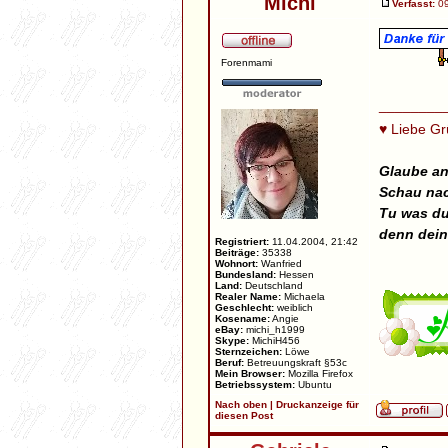
Michi
Verfasst:
09
Forenmami
________
♥ Liebe G
Glaube an
Schau nac
Tu was du
denn dein
Registriert:
11.04.2004, 21:42
Beiträge:
35338
Wohnort:
Wanfried
Bundesland:
Hessen
Land:
Deutschland
Realer Name:
Michaela
Geschlecht:
weiblich
Kosename:
Angie
eBay:
michi_h1999
Skype:
MichiH456
Sternzeichen:
Löwe
Beruf:
Betreuungskraft §53c
Mein Browser:
Mozilla Firefox
Betriebssystem:
Ubuntu
Nach oben
|
Druckanzeige für
diesen Post