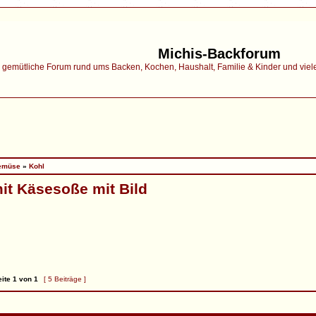
Michis-Backforum
gemütliche Forum rund ums Backen, Kochen, Haushalt, Familie & Kinder und vieles 
emüse
»
Kohl
it Käsesoße mit Bild
ite
1
von
1
[ 5 Beiträge ]