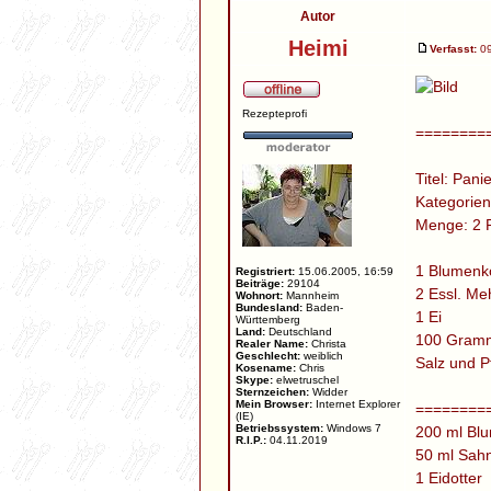
Autor
Heimi
Verfasst:
09
Rezepteprofi
=========
Titel: Pan
Kategorie
Menge: 2 
1 Blumenk
Registriert:
15.06.2005, 16:59
Beiträge:
29104
2 Essl. Me
Wohnort:
Mannheim
Bundesland:
Baden-
1 Ei
Württemberg
Land:
Deutschland
100 Gram
Realer Name:
Christa
Geschlecht:
weiblich
Salz und P
Kosename:
Chris
Skype:
elwetruschel
Sternzeichen:
Widder
Mein Browser:
Internet Explorer
========
(IE)
Betriebssystem:
Windows 7
200 ml Bl
R.I.P.:
04.11.2019
50 ml Sah
1 Eidotter