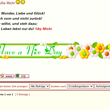
rüße Michi
 Wunder, Liebe und Glück!
h vorn und nicht zurück!
 willst, und steh dazu;
 Leben lebst nur du!
©by Michi
der letzten Zeit anzeigen:
Sortiere nach
ite
1
von
1
[ 5 Beiträge ]