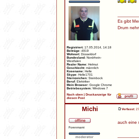
________
Es gibt Me
Drum nehm 
Registriert:
17.05.2014, 14:18
Beiträge:
4919
Wohnort:
Düsseldorf
Bundesland:
Nordrhein-
Westfalen
Realer Name:
Helmut
Geschlecht:
männlich
Kosename:
Helle
Skype:
Helle1701
Sternzeichen:
Steinbock
Beruf:
Elektriker
Mein Browser:
Google Chrome
Betriebssystem:
Windows 7
Nach oben
|
Druckanzeige für
diesen Post
Michi
Verfasst:
27
auch eine 
Forenmami
________