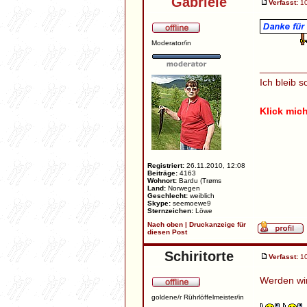
Gabriele
Verfasst:
10
Moderator/in
________
Ich bleib s
Klick mic
Registriert:
26.11.2010, 12:08
Beiträge:
4163
Wohnort:
Bardu (Trøms
Land:
Norwegen
Geschlecht:
weiblich
Skype:
seemoewe9
Sternzeichen:
Löwe
Nach oben
|
Druckanzeige für
diesen Post
Schiritorte
Verfasst:
10
Werden wir
goldene/r Rührlöffelmeister/in