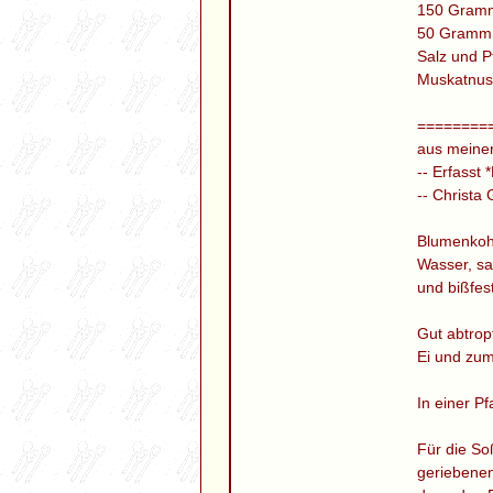
150 Gram
50 Gramm 
Salz und P
Muskatnus
========
aus meine
-- Erfasst
-- Christa 
Blumenkohl
Wasser, sa
und bißfes
Gut abtrop
Ei und zu
In einer P
Für die S
geriebenen