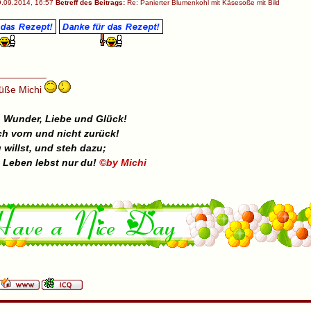
.09.2014, 16:57
Betreff des Beitrags:
Re: Panierter Blumenkohl mit Käsesoße mit Bild
_________
rüße Michi
 Wunder, Liebe und Glück!
h vorn und nicht zurück!
 willst, und steh dazu;
 Leben lebst nur du!
©by Michi