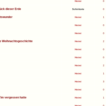
Heimi
0
lück dieser Erde
Schiritorte
0
htswunder
Heimi
1
Heimi
0
Heimi
0
re Weihnachtsgeschichte
Heimi
2
Heimi
0
Heimi
0
Heimi
2
Heimi
1
Heimi
3
Heimi
0
Tim vergessen hatte
Heimi
1
Heimi
0