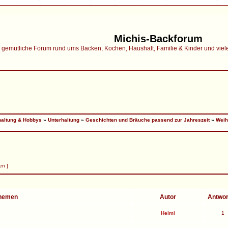
Michis-Backforum
gemütliche Forum rund ums Backen, Kochen, Haushalt, Familie & Kinder und vieles 
haltung & Hobbys
»
Unterhaltung
»
Geschichten und Bräuche passend zur Jahreszeit
»
Weih
en ]
hemen
Autor
Antwo
Heimi
1