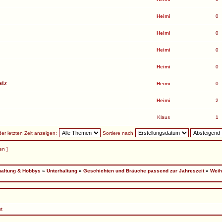
Heimi
0
Heimi
0
Heimi
0
Heimi
0
atz
Heimi
0
Heimi
2
Klaus
1
r letzten Zeit anzeigen:
Sortiere nach
en ]
haltung & Hobbys
»
Unterhaltung
»
Geschichten und Bräuche passend zur Jahreszeit
»
Weih
st