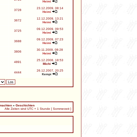
Heimi
23.12.2009, 08:14
3728
Heimi
12.12.2009, 13:21
3672
Heimi
09.12.2009, 09:53
3725
Heimi
09.12.2009, 07:23
3688
Heimi
30.11.2009, 08:28
3806
Heimi
25.12.2008, 18:53
4891
Michi
26.12.2007, 20:25
4444
Kempi
nachten
»
Geschichten
Alle Zeiten sind UTC + 1 Stunde [ Sommerzeit ]