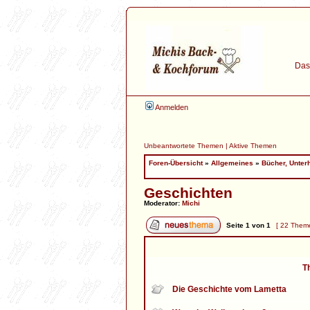
Das 
Anmelden
Unbeantwortete Themen
|
Aktive Themen
Foren-Übersicht
»
Allgemeines
»
Bücher, Unter
Geschichten
Moderator:
Michi
Seite
1
von
1
[ 22 Them
T
Die Geschichte vom Lametta