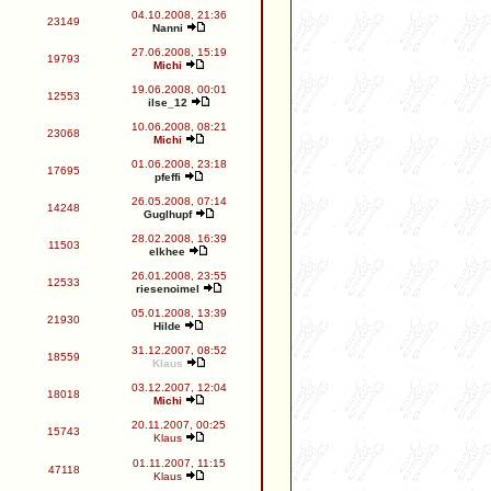
04.10.2008, 21:36
23149
Nanni
27.06.2008, 15:19
19793
Michi
19.06.2008, 00:01
12553
ilse_12
10.06.2008, 08:21
23068
Michi
01.06.2008, 23:18
17695
pfeffi
26.05.2008, 07:14
14248
Guglhupf
28.02.2008, 16:39
11503
elkhee
26.01.2008, 23:55
12533
riesenoimel
05.01.2008, 13:39
21930
Hilde
31.12.2007, 08:52
18559
Klaus
03.12.2007, 12:04
18018
Michi
20.11.2007, 00:25
15743
Klaus
01.11.2007, 11:15
47118
Klaus