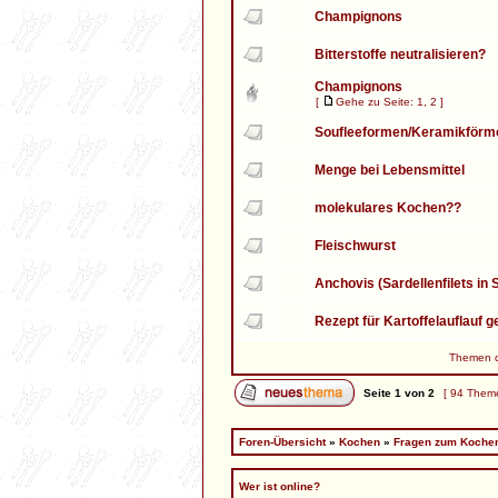
Champignons
Bitterstoffe neutralisieren?
Champignons
[
Gehe zu Seite:
1
,
2
]
Soufleeformen/Keramikförm
Menge bei Lebensmittel
molekulares Kochen??
Fleischwurst
Anchovis (Sardellenfilets in 
Rezept für Kartoffelauflauf 
Themen de
Seite
1
von
2
[ 94 Them
Foren-Übersicht
»
Kochen
»
Fragen zum Koche
Wer ist online?