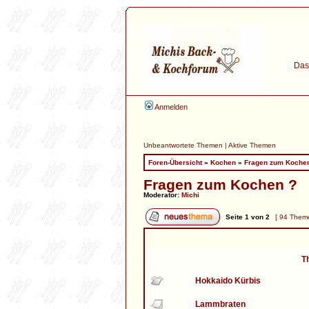
Das 
Anmelden
Unbeantwortete Themen
|
Aktive Themen
Foren-Übersicht
»
Kochen
»
Fragen zum Koche
Fragen zum Kochen ?
Moderator:
Michi
Seite
1
von
2
[ 94 Them
T
Hokkaido Kürbis
Lammbraten