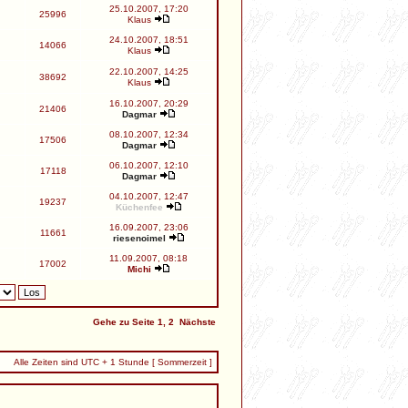
25.10.2007, 17:20
25996
Klaus
24.10.2007, 18:51
14066
Klaus
22.10.2007, 14:25
38692
Klaus
16.10.2007, 20:29
21406
Dagmar
08.10.2007, 12:34
17506
Dagmar
06.10.2007, 12:10
17118
Dagmar
04.10.2007, 12:47
19237
Küchenfee
16.09.2007, 23:06
11661
riesenoimel
11.09.2007, 08:18
17002
Michi
Gehe zu Seite
1
,
2
Nächste
Alle Zeiten sind UTC + 1 Stunde [ Sommerzeit ]