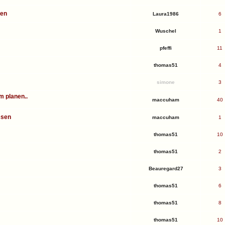
den
Laura1986
6
Wuschel
1
pfeffi
11
thomas51
4
simone
3
m planen..
maccuham
40
ssen
maccuham
1
thomas51
10
thomas51
2
Beauregard27
3
thomas51
6
thomas51
8
thomas51
10