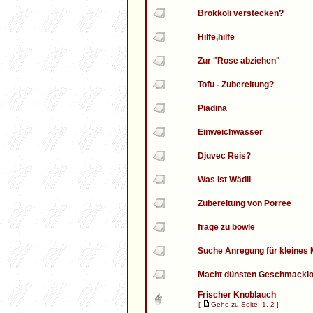
Brokkoli verstecken?
Hilfe,hilfe
Zur "Rose abziehen"
Tofu - Zubereitung?
Piadina
Einweichwasser
Djuvec Reis?
Was ist Wädli
Zubereitung von Porree
frage zu bowle
Suche Anregung für kleines 
Macht dünsten Geschmackl
Frischer Knoblauch
[
Gehe zu Seite:
1
,
2
]