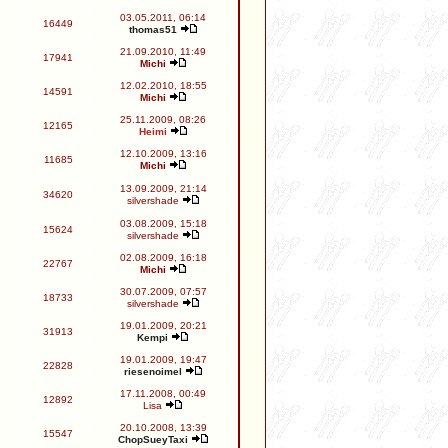
03.05.2011, 06:14
16449
thomas51
21.09.2010, 11:49
17941
Michi
12.02.2010, 18:55
14591
Michi
25.11.2009, 08:26
12165
Heimi
12.10.2009, 13:16
11685
Michi
13.09.2009, 21:14
34620
silvershade
03.08.2009, 15:18
15624
silvershade
02.08.2009, 16:18
22767
Michi
30.07.2009, 07:57
18733
silvershade
19.01.2009, 20:21
31913
Kempi
19.01.2009, 19:47
22828
riesenoimel
17.11.2008, 00:49
12892
Lisa
20.10.2008, 13:39
15547
ChopSueyTaxi