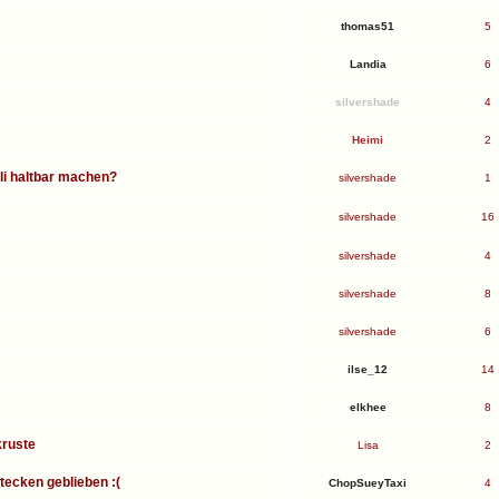
thomas51
5
Landia
6
silvershade
4
Heimi
2
li haltbar machen?
silvershade
1
silvershade
16
silvershade
4
silvershade
8
silvershade
6
ilse_12
14
elkhee
8
kruste
Lisa
2
ecken geblieben :(
ChopSueyTaxi
4