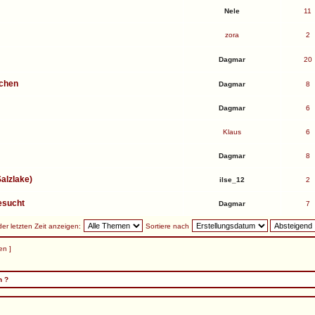
Nele
11
zora
2
Dagmar
20
chen
Dagmar
8
Dagmar
6
Klaus
6
Dagmar
8
Salzlake)
ilse_12
2
gesucht
Dagmar
7
r letzten Zeit anzeigen:
Sortiere nach
en ]
n ?