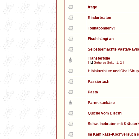
frage
Rinderbraten
Tonkabohnen?!
Fisch hängt an
Selbstgemachte Pasta/Ravio
Transferfolie
[
Gehe zu Seite:
1
,
2
]
Hibiskusblüte und Chai Sirup
Passiertuch
Pasta
Parmesankäse
Quiche vom Blech?
Schweinebraten mit Kräuter
Im Kamikaze-Kochversuch st