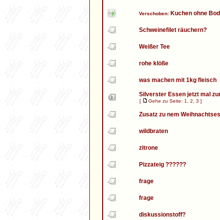
Kuchen ohne Bo
Verschoben:
Schweinefilet räuchern?
Weißer Tee
rohe klöße
was machen mit 1kg fleisch
Silverster Essen jetzt mal zu
[
Gehe zu Seite:
1
,
2
,
3
]
Zusatz zu nem Weihnachtse
wildbraten
zitrone
Pizzateig ??????
frage
frage
diskussionstoff?