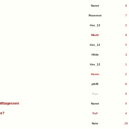
Nanni
9
Rosenrot
7
ilse_12
2
Michi
9
ilse_12
5
Hilde
3
ilse_12
1
Heimi
2
pfeffi
8
finja
6
Mittagessen
Nanni
6
os?
Ralf
4
Nele
28