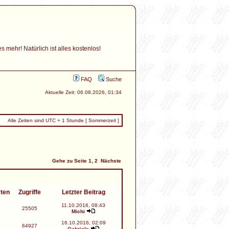
mehr! Natürlich ist alles kostenlos!
FAQ
Suche
Aktuelle Zeit: 06.08.2026, 01:34
Alle Zeiten sind UTC + 1 Stunde [ Sommerzeit ]
Gehe zu Seite
1
,
2
Nächste
rten
Zugriffe
Letzter Beitrag
11.10.2016, 08:43
25505
Michi
16.10.2016, 02:09
64927
Gabriele