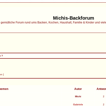
Michis-Backforum
gemütliche Forum rund ums Backen, Kochen, Haushalt, Familie & Kinder und vieles 
n ?
en ]
hemen
Autor
Antwo
Michi
2
Gabriele
2