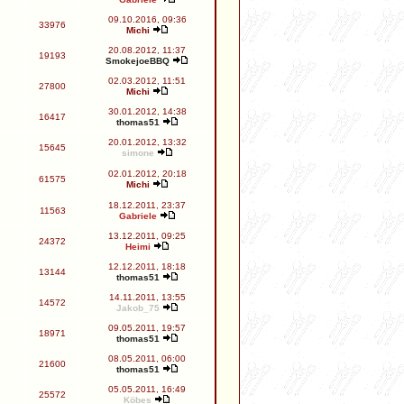
09.10.2016, 09:36
33976
Michi
20.08.2012, 11:37
19193
SmokejoeBBQ
02.03.2012, 11:51
27800
Michi
30.01.2012, 14:38
16417
thomas51
20.01.2012, 13:32
15645
simone
02.01.2012, 20:18
61575
Michi
18.12.2011, 23:37
11563
Gabriele
13.12.2011, 09:25
24372
Heimi
12.12.2011, 18:18
13144
thomas51
14.11.2011, 13:55
14572
Jakob_75
09.05.2011, 19:57
18971
thomas51
08.05.2011, 06:00
21600
thomas51
05.05.2011, 16:49
25572
Köbes