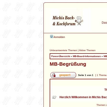
Das 
Anmelden
Unbeantwortete Themen
|
Aktive Themen
Foren-Übersicht
»
MB-Board-Informationen
»
MB
MB-Begrüßung
Seite
1
von
1
[ 1 Thema
T
Herzlich Willkommen in Michis Ba
Themen de