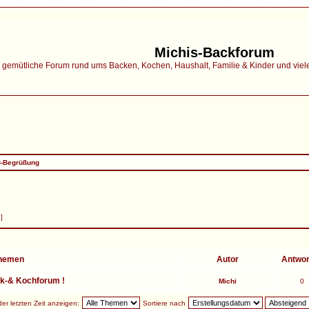
Michis-Backforum
gemütliche Forum rund ums Backen, Kochen, Haushalt, Familie & Kinder und vieles 
-Begrüßung
 ]
hemen
Autor
Antwo
ck-& Kochforum !
Michi
0
r letzten Zeit anzeigen:
Sortiere nach