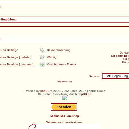
 ]
-Begrüßung
st
euen Beiträge
Bekanntmachung
Du dar
Du darfst
kei
uen Beiträge [ beliebt ]
Wichtig
Du d
Du d
uen Beiträge [ gesperrt ]
Verschobenes Thema
Gehe zu:
Impressum
Powered by
phpBB
© 2000, 2002, 2005, 2007 phpBB Group
Deutsche Übersetzung durch
phpBB.de
Michis MB Fan-Shop
Wir werden unterstützt von: