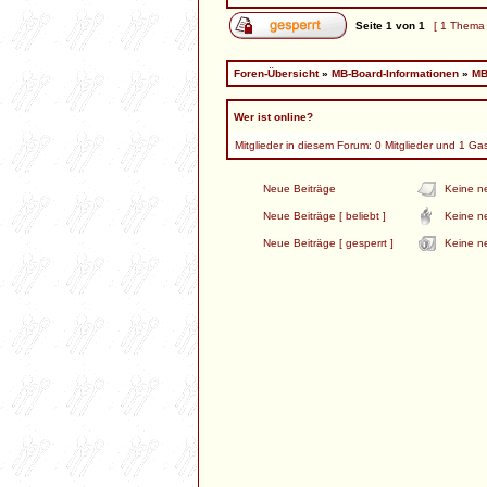
Seite
1
von
1
[ 1 Thema
Foren-Übersicht
»
MB-Board-Informationen
»
MB
Wer ist online?
Mitglieder in diesem Forum: 0 Mitglieder und 1 Ga
Neue Beiträge
Keine n
Neue Beiträge [ beliebt ]
Keine ne
Neue Beiträge [ gesperrt ]
Keine ne