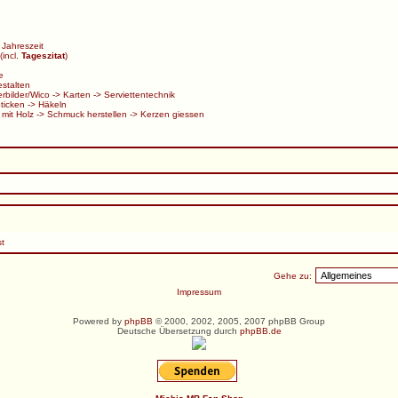
Jahreszeit
(incl.
Tageszitat
)
e
stalten
rbilder/Wico
->
Karten
->
Serviettentechnik
ticken
->
Häkeln
 mit Holz
->
Schmuck herstellen
->
Kerzen giessen
st
Gehe zu:
Impressum
Powered by
phpBB
© 2000, 2002, 2005, 2007 phpBB Group
Deutsche Übersetzung durch
phpBB.de