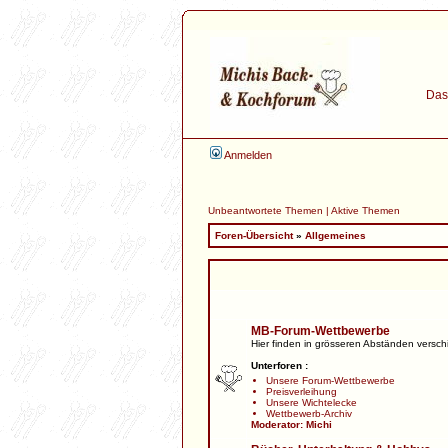
Das 
Anmelden
Unbeantwortete Themen
|
Aktive Themen
Foren-Übersicht
»
Allgemeines
MB-Forum-Wettbewerbe
Hier finden in grösseren Abständen versc
Unterforen :
Unsere Forum-Wettbewerbe
Preisverleihung
Unsere Wichtelecke
Wettbewerb-Archiv
Moderator:
Michi