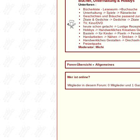
Bücher, Unterhaltung & Hobbys
Unterforen :
Bücherkiste - Lesewurm
->
Buchsuche
Unterhaltung
->
Spiele
->
Rätselecke
Geschichten und Bräuche passend zur 
Zitate & Gedichte
->
Gedichte
->
Zitate
TV, Kino/DVD
heute schon gelacht
->
Lustige Rezept
Hobbys
->
Handwerkliches Kreatives Ge
Basteln
->
für Kinder
->
Pixeln
->
Fenste
Handarbeiten
->
Nähen
->
Stricken
->
S
Handwerkliches Gestalten
->
Drechseln
Freizeitparks
Moderator:
Michi
Foren-Übersicht
»
Allgemeines
Wer ist online?
Mitglieder in diesem Forum: 0 Mitglieder und 1 Ga