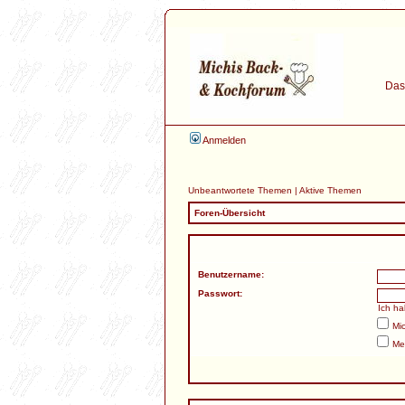
Das 
Anmelden
Unbeantwortete Themen
|
Aktive Themen
Foren-Übersicht
Benutzername:
Passwort:
Ich h
Mi
Me