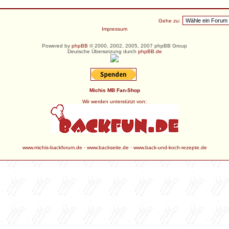
Gehe zu:
Impressum
Powered by
phpBB
© 2000, 2002, 2005, 2007 phpBB Group
Deutsche Übersetzung durch
phpBB.de
Michis MB Fan-Shop
Wir werden unterstützt von:
www.michis-backforum.de
·
www.backseite.de
·
www.back-und-koch-rezepte.de