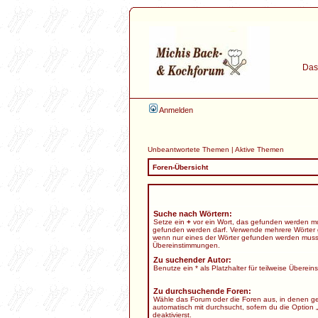
Das 
Anmelden
Unbeantwortete Themen
|
Aktive Themen
Foren-Übersicht
Suche nach Wörtern:
Setze ein
+
vor ein Wort, das gefunden werden m
gefunden werden darf. Verwende mehrere Wörter 
wenn nur eines der Wörter gefunden werden muss. B
Übereinstimmungen.
Zu suchender Autor:
Benutze ein * als Platzhalter für teilweise Überei
Zu durchsuchende Foren:
Wähle das Forum oder die Foren aus, in denen ge
automatisch mit durchsucht, sofern du die Option 
deaktivierst.