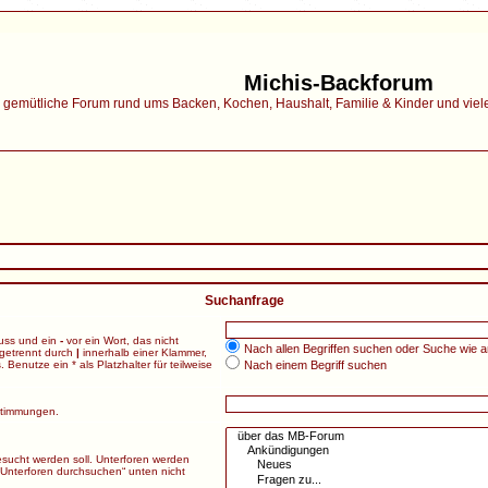
Michis-Backforum
gemütliche Forum rund ums Backen, Kochen, Haushalt, Familie & Kinder und vieles 
Suchanfrage
uss und ein
-
vor ein Wort, das nicht
Nach allen Begriffen suchen oder Suche wie
getrennt durch
|
innerhalb einer Klammer,
enutze ein * als Platzhalter für teilweise
Nach einem Begriff suchen
nstimmungen.
sucht werden soll. Unterforen werden
„Unterforen durchsuchen“ unten nicht