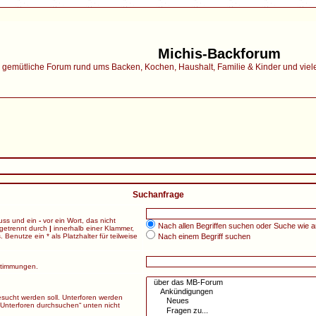
Michis-Backforum
gemütliche Forum rund ums Backen, Kochen, Haushalt, Familie & Kinder und vieles 
Suchanfrage
uss und ein
-
vor ein Wort, das nicht
Nach allen Begriffen suchen oder Suche wie
getrennt durch
|
innerhalb einer Klammer,
enutze ein * als Platzhalter für teilweise
Nach einem Begriff suchen
nstimmungen.
sucht werden soll. Unterforen werden
„Unterforen durchsuchen“ unten nicht