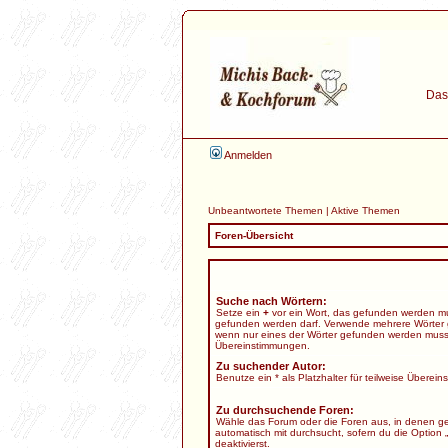
Das 
Anmelden
Unbeantwortete Themen
|
Aktive Themen
Foren-Übersicht
Suche nach Wörtern:
Setze ein
+
vor ein Wort, das gefunden werden m
gefunden werden darf. Verwende mehrere Wörter 
wenn nur eines der Wörter gefunden werden muss. B
Übereinstimmungen.
Zu suchender Autor:
Benutze ein * als Platzhalter für teilweise Überei
Zu durchsuchende Foren:
Wähle das Forum oder die Foren aus, in denen ge
automatisch mit durchsucht, sofern du die Option 
deaktivierst.