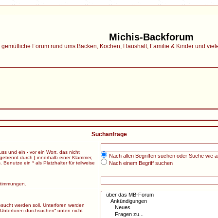
Michis-Backforum
gemütliche Forum rund ums Backen, Kochen, Haushalt, Familie & Kinder und vieles 
Suchanfrage
uss und ein
-
vor ein Wort, das nicht
Nach allen Begriffen suchen oder Suche wie
getrennt durch
|
innerhalb einer Klammer,
enutze ein * als Platzhalter für teilweise
Nach einem Begriff suchen
nstimmungen.
sucht werden soll. Unterforen werden
„Unterforen durchsuchen“ unten nicht