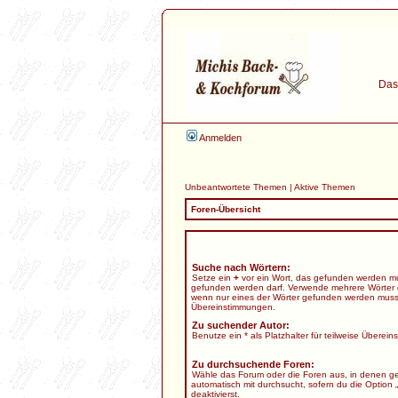
Das 
Anmelden
Unbeantwortete Themen
|
Aktive Themen
Foren-Übersicht
Suche nach Wörtern:
Setze ein
+
vor ein Wort, das gefunden werden m
gefunden werden darf. Verwende mehrere Wörter 
wenn nur eines der Wörter gefunden werden muss. B
Übereinstimmungen.
Zu suchender Autor:
Benutze ein * als Platzhalter für teilweise Überei
Zu durchsuchende Foren:
Wähle das Forum oder die Foren aus, in denen ge
automatisch mit durchsucht, sofern du die Option 
deaktivierst.