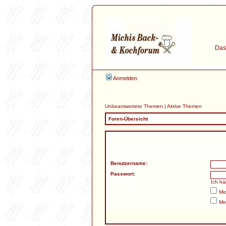
Das 
Anmelden
Unbeantwortete Themen
|
Aktive Themen
Foren-Übersicht
Benutzername:
Passwort:
Ich h
Mi
Me