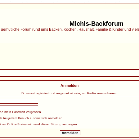
Michis-Backforum
gemütliche Forum rund ums Backen, Kochen, Haushalt, Familie & Kinder und vieles 
Anmelden
Du musst registriert und angemeldet sein, um Profile anzuschauen.
abe mein Passwort vergessen
ch bei jedem Besuch automatisch anmelden
inen Online-Status während dieser Sitzung verbergen