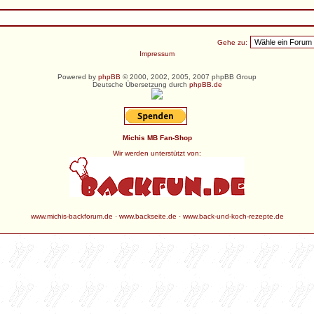
Gehe zu:
Impressum
Powered by
phpBB
© 2000, 2002, 2005, 2007 phpBB Group
Deutsche Übersetzung durch
phpBB.de
Michis MB Fan-Shop
Wir werden unterstützt von:
www.michis-backforum.de
·
www.backseite.de
·
www.back-und-koch-rezepte.de