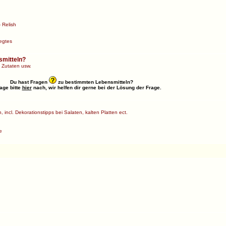
 Relish
egtes
smitteln?
 Zutaten usw.
Du hast Fragen
zu bestimmten Lebensmitteln?
age bitte
hier
nach, wir helfen dir gerne bei der Lösung der Frage.
 incl. Dekorationstipps bei Salaten, kalten Platten ect.
e