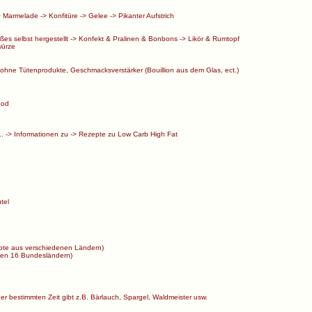
>
Marmelade
->
Konfitüre
->
Gelee
->
Pikanter Aufstrich
ßes selbst hergestellt
->
Konfekt & Pralinen & Bonbons
->
Likör & Rumtopf
ürze
ohne Tütenprodukte, Geschmacksverstärker (Bouillion aus dem Glas, ect.)
ood
..
->
Informationen zu
->
Rezepte zu Low Carb High Fat
tel
te aus verschiedenen Ländern)
en 16 Bundesländern)
ner bestimmten Zeit gibt z.B. Bärlauch, Spargel, Waldmeister usw.