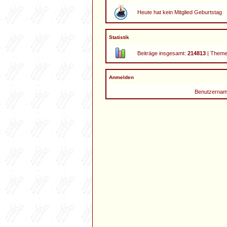
Heute hat kein Mitglied Geburtstag
Statistik
Beiträge insgesamt:
214813
| Theme
Anmelden
Benutzernam