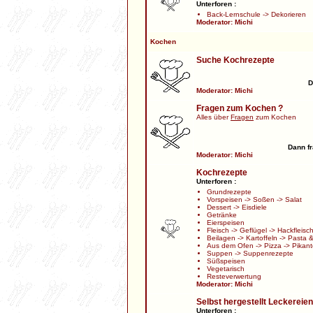
Unterforen :
Back-Lernschule
->
Dekorieren
Moderator:
Michi
Kochen
Suche Kochrezepte
D
Moderator:
Michi
Fragen zum Kochen ?
Alles über
Fragen
zum Kochen
Dann fr
Moderator:
Michi
Kochrezepte
Unterforen :
Grundrezepte
Vorspeisen
->
Soßen
->
Salat
Dessert
->
Eisdiele
Getränke
Eierspeisen
Fleisch
->
Geflügel
->
Hackfleisc
Beilagen
->
Kartoffeln
->
Pasta &
Aus dem Ofen
->
Pizza
->
Pikant
Suppen
->
Suppenrezepte
Süßspeisen
Vegetarisch
Resteverwertung
Moderator:
Michi
Selbst hergestellt Leckereien
Unterforen :