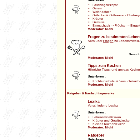
Unterforen :
Faschingsrezepte
Ostern
Weihnachten
Grillecke
->
Grillsaucen- Chutney-
Kräuter
Gemüse
Einmachzeit
->
Früchte
->
Eingel
Moderator:
Michi
Fragen zu bestimmten Leben
Alles über
Fragen
zu Lebensmitteln,
Dann fr
Moderator:
Michi
Tipps zum Kochen
Hilfreiche Tipps rund um das Kochen,
Unterforen :
Kochlernschule
->
Versuchsküch
Moderator:
Michi
Ratgeber & Nachschlagewerke
Lexika
Verschiedene Lexika
Unterforen :
Lebensmittellexikon
Kräuter und Gewürzlexikon
Kleines Küchenlexikon
Moderator:
Michi
Ratgeber
Unterforen :