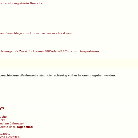
ch) nicht registrierte Besucher !
ast, Vorschläge zum Forum machen möchtest usw.
nleitungen
->
Zusatzfunktionen BBCode
->
BBCode zum Ausprobieren
 verschiedene Wettbewerbe statt, die rechtzeitig vorher bekannt gegeben werden.
bys
uche
ecke
d zur Jahreszeit
>
Zitate
(incl.
Tageszitat
)
Rezepte
ives Gestalten