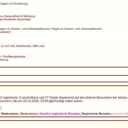
Fragen zur Erziehung
 zu Gesundheit & Wellness
s bewährte Hausmittel
agen zu Garten - und Zimmerpflanzen
->
Tipps zu Garten- und Zimmerpflanzen
ustieren
zu tun hat, Downloads, Hilfe usw.
->
Grafikprogramme
ährung
2 registrierte, 0 unsichtbare und 77 Gäste (basierend auf den aktiven Besuchern der letzten
uchern, die am 25.10.2025, 23:39 gleichzeitig online waren.
t]
e Moderatoren
,
Moderatoren
,
Kürzlich registrierte Benutzer
,
Registrierte Benutzer
,
passive Be