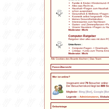
Familie & Kinder
->
Kindermund
->
Alles was Recht ist..
Haushalt
->
Fragen zum Haushalt
schon ausprobiert
Gesundheit & Wellness
->
Fragen
Kosmetik selbst hergestellt
->
Oma
kleines Gesundheitslexikon
Interessantes zum Nachlesen
Garten- und Zimmerpflanzen
->
Fr
Unsere Haustiere
->
Fragen zu Ha
Moderator:
Michi
Computer-Ratgeber
Ratgeber über alles was mit dem PC 
Unterforen :
Computer-Fragen
->
Downloads
Linktipp
->
Links zum Thema Ern
Moderator:
Michi
Alle Cookies des Boards löschen
|
Das Team
Foren-Übersicht
Wer ist online?
Insgesamt sind
79
Besucher online: 
Der Besucherrekord liegt bei
889
Bes
Mitglieder:
Bing [Bot]
,
Google [Bo
Legende ::
Administratoren
,
Global
Geburtstage