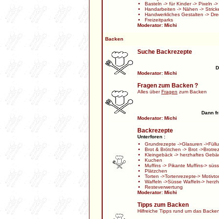
Basteln
->
für Kinder
->
Pixeln
-
Handarbeiten
->
Nähen
->
Strick
Handwerkliches Gestalten
->
Dre
Freizeitparks
Moderator:
Michi
Backen
Suche Backrezepte
D
Moderator:
Michi
Fragen zum Backen ?
Alles über
Fragen
zum Backen
Dann fr
Moderator:
Michi
Backrezepte
Unterforen :
Grundrezepte
->
Glasuren
->
Füll
Brot & Brötchen
->
Brot
->
Brotre
Kleingebäck
->
herzhaftes Gebä
Kuchen
Muffins
->
Pikante Muffins
->
süss
Plätzchen
Torten
->
Tortenrezepte
->
Motivto
Waffeln
->
Süsse Waffeln
->
herzh
Resteverwertung
Moderator:
Michi
Tipps zum Backen
Hilfreiche Tipps rund um das Backe