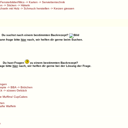
>
Fensterbilder/Wico
->
Karten
->
Serviettentechnik
en
->
Sticken
->
Häkeln
chseln mit Holz
->
Schmuck herstellen
->
Kerzen giessen
Du suchst nach einem bestimmten Backrezept?
ann frage bitte
hier
nach, wir helfen dir gerne beim Suchen.
Du hast Fragen
zu einem bestimmten Backrezept?
age bitte
hier
nach, wir helfen dir gerne bei der Lösung der Frage.
ungen
zepte
->
BBA
->
Brötchen
ck
->
süsses Gebäck
e Muffins/ CupCakes
rten
afte Waffeln
n