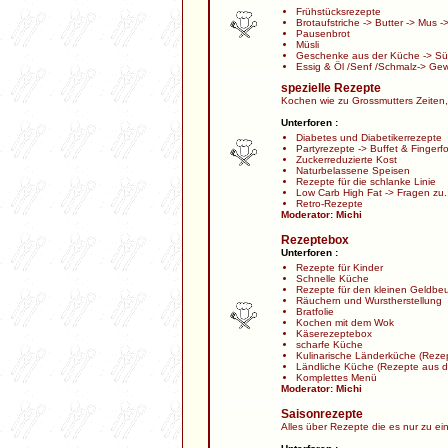
Frühstücksrezepte
Brotaufstriche
->
Butter
->
Mus
-
Pausenbrot
Müsli
Geschenke aus der Küche
->
Sü
Essig & Öl /Senf /Schmalz
->
Gew
spezielle Rezepte
Kochen wie zu Grossmutters Zeiten,
Unterforen :
Diabetes und Diabetikerrezepte
Partyrezepte
->
Buffet & Fingerf
Zuckerreduzierte Kost
Naturbelassene Speisen
Rezepte für die schlanke Linie
Low Carb High Fat
->
Fragen zu.
Retro-Rezepte
Moderator:
Michi
Rezeptebox
Unterforen :
Rezepte für Kinder
Schnelle Küche
Rezepte für den kleinen Geldbeu
Räuchern und Wurstherstellung
Bratfolie
Kochen mit dem Wok
Käserezeptebox
scharfe Küche
Kulinarische Länderküche
(Rezep
Ländliche Küche
(Rezepte aus d
Komplettes Menü
Moderator:
Michi
Saisonrezepte
Alles über Rezepte die es nur zu ei