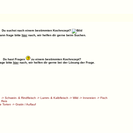
Du suchst nach einem bestimmten Kochrezept?
ann frage bitte
hier
nach, wir helfen dir gerne beim Suchen.
Du hast Fragen
zu einem bestimmten Kochrezept?
age bitte
hier
nach, wir helfen dir gerne bei der Lösung der Frage.
h
->
Schwein- & Rindfleisch
->
Lamm- & Kalbfleisch
->
Wild
->
Innereien
->
Fisch
 Reis
e Torten
->
Gratin / Auflauf