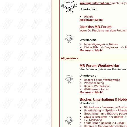
Wichtige Informationen
auch für (no
Unterforum:
Wichtig
Moderator:
Michi
über das MB-Forum
wenn Du Probleme mit dem Forum h
Unterforum:
Ankündigungen
->
Neues
Kleine Hilfen
->
Fragen zu...
->
A
Moderator:
Michi
Allgemeines
MB-Forum-Wettbewerbe
Hier finden in grösseren Abständen
Unterforen :
Unsere Forum-Wettbewerbe
Preisverleihung
Unsere Wichtelecke
Wettbewerb-Archiv
Moderator:
Michi
Bücher, Unterhaltung & Hob
Unterforen :
Bücherkiste - Lesewurm
->
Buchs
Unterhaltung
->
Spiele
->
Rätsel
Geschichten und Bräuche passen
Zitate & Gedichte
->
Gedichte
-
TV, Kino/DVD
heute schon gelacht
->
Lustige 
Hobbys
->
Handwerkliches Kreat