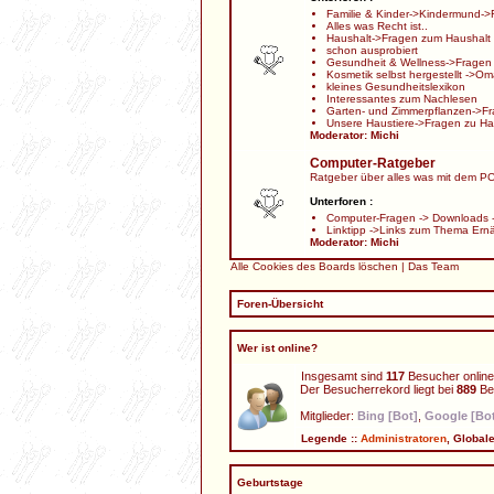
Familie & Kinder
->
Kindermund
->
Alles was Recht ist..
Haushalt
->
Fragen zum Haushalt
schon ausprobiert
Gesundheit & Wellness
->
Fragen
Kosmetik selbst hergestellt
->
Oma
kleines Gesundheitslexikon
Interessantes zum Nachlesen
Garten- und Zimmerpflanzen
->
Fr
Unsere Haustiere
->
Fragen zu Ha
Moderator:
Michi
Computer-Ratgeber
Ratgeber über alles was mit dem PC 
Unterforen :
Computer-Fragen
->
Downloads
Linktipp
->
Links zum Thema Ern
Moderator:
Michi
Alle Cookies des Boards löschen
|
Das Team
Foren-Übersicht
Wer ist online?
Insgesamt sind
117
Besucher online:
Der Besucherrekord liegt bei
889
Bes
Mitglieder:
Bing [Bot]
,
Google [Bo
Legende ::
Administratoren
,
Global
Geburtstage