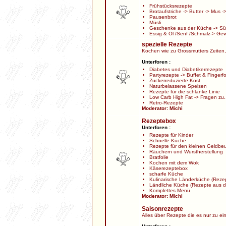
Frühstücksrezepte
Brotaufstriche
->
Butter
->
Mus
-
Pausenbrot
Müsli
Geschenke aus der Küche
->
Sü
Essig & Öl /Senf /Schmalz
->
Gew
spezielle Rezepte
Kochen wie zu Grossmutters Zeiten,
Unterforen :
Diabetes und Diabetikerrezepte
Partyrezepte
->
Buffet & Fingerf
Zuckerreduzierte Kost
Naturbelassene Speisen
Rezepte für die schlanke Linie
Low Carb High Fat
->
Fragen zu.
Retro-Rezepte
Moderator:
Michi
Rezeptebox
Unterforen :
Rezepte für Kinder
Schnelle Küche
Rezepte für den kleinen Geldbeu
Räuchern und Wurstherstellung
Bratfolie
Kochen mit dem Wok
Käserezeptebox
scharfe Küche
Kulinarische Länderküche
(Rezep
Ländliche Küche
(Rezepte aus d
Komplettes Menü
Moderator:
Michi
Saisonrezepte
Alles über Rezepte die es nur zu ei