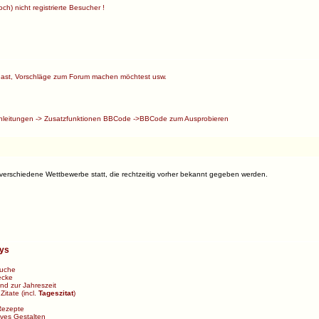
ch) nicht registrierte Besucher !
ast, Vorschläge zum Forum machen möchtest usw.
nleitungen
->
Zusatzfunktionen BBCode
->
BBCode zum Ausprobieren
 verschiedene Wettbewerbe statt, die rechtzeitig vorher bekannt gegeben werden.
bys
uche
ecke
d zur Jahreszeit
>
Zitate
(incl.
Tageszitat
)
Rezepte
ives Gestalten