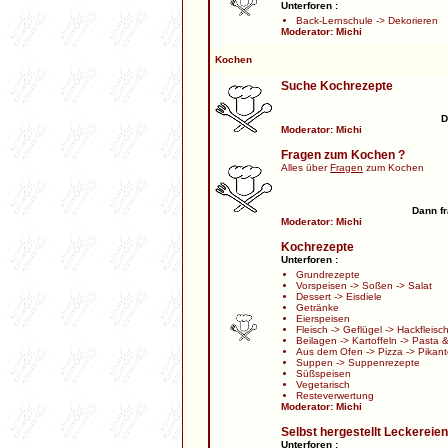
Unterforen :
Back-Lernschule
->
Dekorieren
Moderator:
Michi
Kochen
Suche Kochrezepte
D
Moderator:
Michi
Fragen zum Kochen ?
Alles über
Fragen
zum Kochen
Dann fr
Moderator:
Michi
Kochrezepte
Unterforen :
Grundrezepte
Vorspeisen
->
Soßen
->
Salat
Dessert
->
Eisdiele
Getränke
Eierspeisen
Fleisch
->
Geflügel
->
Hackfleisc
Beilagen
->
Kartoffeln
->
Pasta &
Aus dem Ofen
->
Pizza
->
Pikant
Suppen
->
Suppenrezepte
Süßspeisen
Vegetarisch
Resteverwertung
Moderator:
Michi
Selbst hergestellt Leckereien
Unterforen :