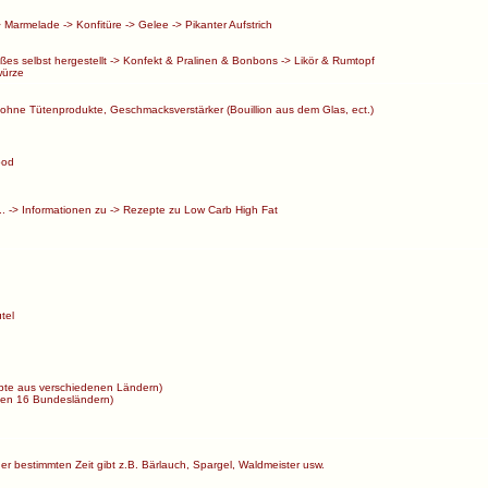
>
Marmelade
->
Konfitüre
->
Gelee
->
Pikanter Aufstrich
ßes selbst hergestellt
->
Konfekt & Pralinen & Bonbons
->
Likör & Rumtopf
ürze
ohne Tütenprodukte, Geschmacksverstärker (Bouillion aus dem Glas, ect.)
ood
..
->
Informationen zu
->
Rezepte zu Low Carb High Fat
tel
te aus verschiedenen Ländern)
en 16 Bundesländern)
ner bestimmten Zeit gibt z.B. Bärlauch, Spargel, Waldmeister usw.