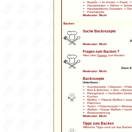
Basteln
->
für Kinder
->
Pixeln
-
Handarbeiten
->
Nähen
->
Strick
Handwerkliches Gestalten
->
Dre
Freizeitparks
Moderator:
Michi
Backen
Suche Backrezepte
D
Moderator:
Michi
Fragen zum Backen ?
Alles über
Fragen
zum Backen
Dann fr
Moderator:
Michi
Backrezepte
Unterforen :
Grundrezepte
->
Glasuren
->
Füll
Brot & Brötchen
->
Brot
->
Brotre
Kleingebäck
->
herzhaftes Gebä
Kuchen
Muffins
->
Pikante Muffins
->
süss
Plätzchen
Torten
->
Tortenrezepte
->
Motivto
Waffeln
->
Süsse Waffeln
->
herzh
Resteverwertung
Moderator:
Michi
Tipps zum Backen
Hilfreiche Tipps rund um das Backe