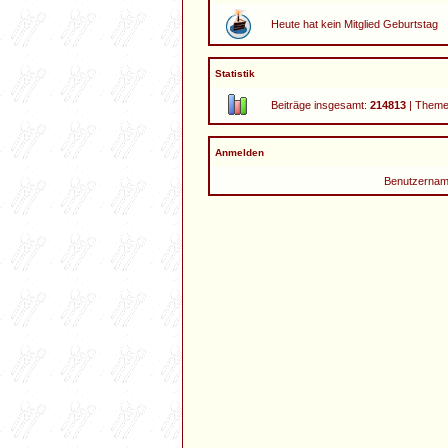
Heute hat kein Mitglied Geburtstag
Statistik
Beiträge insgesamt:
214813
| Theme
Anmelden
Benutzernam