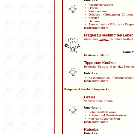
Unterforen :
Faschingsrezepte
Ostern
Weihnachten
Grillecke
->
Grillsaucen- Chutney-
Kräuter
Gemüse
Einmachzeit
->
Früchte
->
Eingel
Moderator:
Michi
Fragen zu bestimmten Leben
Alles über
Fragen
zu Lebensmitteln,
Dann fr
Moderator:
Michi
Tipps zum Kochen
Hilfreiche Tipps rund um das Kochen,
Unterforen :
Kochlernschule
->
Versuchsküch
Moderator:
Michi
Ratgeber & Nachschlagewerke
Lexika
Verschiedene Lexika
Unterforen :
Lebensmittellexikon
Kräuter und Gewürzlexikon
Kleines Küchenlexikon
Moderator:
Michi
Ratgeber
Unterforen :