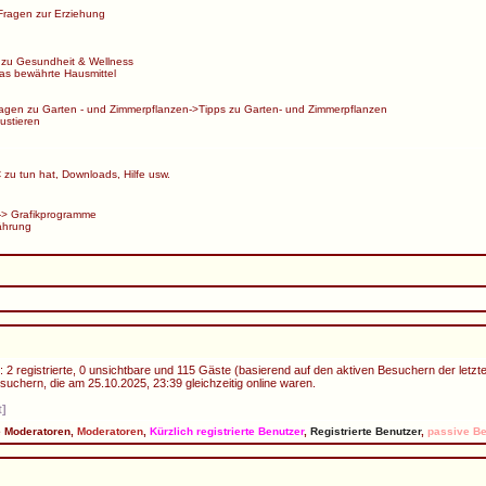
Fragen zur Erziehung
 zu Gesundheit & Wellness
s bewährte Hausmittel
agen zu Garten - und Zimmerpflanzen
->
Tipps zu Garten- und Zimmerpflanzen
ustieren
zu tun hat, Downloads, Hilfe usw.
->
Grafikprogramme
ährung
 2 registrierte, 0 unsichtbare und 115 Gäste (basierend auf den aktiven Besuchern der letzt
uchern, die am 25.10.2025, 23:39 gleichzeitig online waren.
t]
e Moderatoren
,
Moderatoren
,
Kürzlich registrierte Benutzer
,
Registrierte Benutzer
,
passive Be