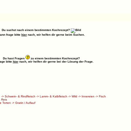
Du suchst nach einem bestimmten Kochrezept?
ann frage bitte
hier
nach, wir helfen dir gerne beim Suchen.
Du hast Fragen
zu einem bestimmten Kochrezept?
age bitte
hier
nach, wir helfen dir gerne bei der Lösung der Frage.
h
->
Schwein- & Rindfleisch
->
Lamm- & Kalbfleisch
->
Wild
->
Innereien
->
Fisch
 Reis
e Torten
->
Gratin / Auflauf