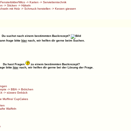
>
Fensterbilder/Wico
->
Karten
->
Serviettentechnik
en
->
Sticken
->
Häkeln
chseln mit Holz
->
Schmuck herstellen
->
Kerzen giessen
Du suchst nach einem bestimmten Backrezept?
ann frage bitte
hier
nach, wir helfen dir gerne beim Suchen.
Du hast Fragen
zu einem bestimmten Backrezept?
age bitte
hier
nach, wir helfen dir gerne bei der Lösung der Frage.
ungen
zepte
->
BBA
->
Brötchen
ck
->
süsses Gebäck
e Muffins/ CupCakes
rten
afte Waffeln
n