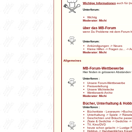
Wichtige Informationen
auch für (no
Unterforum:
Wichtig
Moderator:
Michi
über das MB-Forum
wenn Du Probleme mit dem Forum h
Unterforum:
Ankündigungen
->
Neues
Kleine Hilfen
->
Fragen zu...
->
A
Moderator:
Michi
Allgemeines
MB-Forum-Wettbewerbe
Hier finden in grösseren Abständen
Unterforen :
Unsere Forum-Wettbewerbe
Preisverleihung
Unsere Wichtelecke
Wettbewerb-Archiv
Moderator:
Michi
Bücher, Unterhaltung & Hob
Unterforen :
Bücherkiste - Lesewurm
->
Buchs
Unterhaltung
->
Spiele
->
Rätsel
Geschichten und Bräuche passen
Zitate & Gedichte
->
Gedichte
-
TV, Kino/DVD
heute schon gelacht
->
Lustige 
Hobbys
->
Handwerkliches Kreat