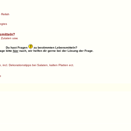
 Relish
egtes
smitteln?
 Zutaten usw.
Du hast Fragen
zu bestimmten Lebensmitteln?
age bitte
hier
nach, wir helfen dir gerne bei der Lösung der Frage.
 incl. Dekorationstipps bei Salaten, kalten Platten ect.
e