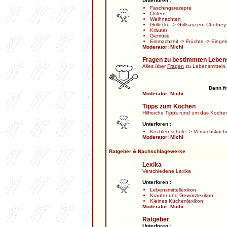
Unterforen :
Faschingsrezepte
Ostern
Weihnachten
Grillecke
->
Grillsaucen- Chutney-
Kräuter
Gemüse
Einmachzeit
->
Früchte
->
Eingel
Moderator:
Michi
Fragen zu bestimmten Leben
Alles über
Fragen
zu Lebensmitteln,
Dann fr
Moderator:
Michi
Tipps zum Kochen
Hilfreiche Tipps rund um das Kochen,
Unterforen :
Kochlernschule
->
Versuchsküch
Moderator:
Michi
Ratgeber & Nachschlagewerke
Lexika
Verschiedene Lexika
Unterforen :
Lebensmittellexikon
Kräuter und Gewürzlexikon
Kleines Küchenlexikon
Moderator:
Michi
Ratgeber
Unterforen :