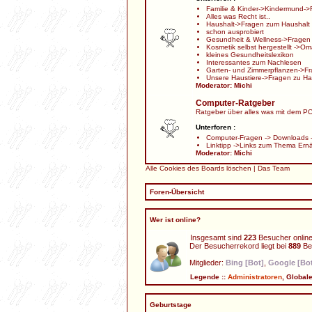
Familie & Kinder
->
Kindermund
->
Alles was Recht ist..
Haushalt
->
Fragen zum Haushalt
schon ausprobiert
Gesundheit & Wellness
->
Fragen
Kosmetik selbst hergestellt
->
Oma
kleines Gesundheitslexikon
Interessantes zum Nachlesen
Garten- und Zimmerpflanzen
->
Fr
Unsere Haustiere
->
Fragen zu Ha
Moderator:
Michi
Computer-Ratgeber
Ratgeber über alles was mit dem PC 
Unterforen :
Computer-Fragen
->
Downloads
Linktipp
->
Links zum Thema Ern
Moderator:
Michi
Alle Cookies des Boards löschen
|
Das Team
Foren-Übersicht
Wer ist online?
Insgesamt sind
223
Besucher online:
Der Besucherrekord liegt bei
889
Bes
Mitglieder:
Bing [Bot]
,
Google [Bo
Legende ::
Administratoren
,
Global
Geburtstage