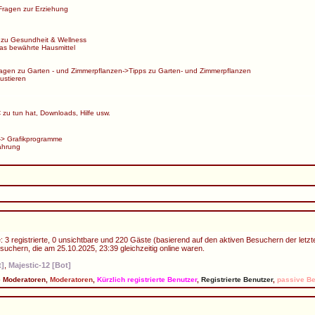
Fragen zur Erziehung
 zu Gesundheit & Wellness
s bewährte Hausmittel
agen zu Garten - und Zimmerpflanzen
->
Tipps zu Garten- und Zimmerpflanzen
ustieren
zu tun hat, Downloads, Hilfe usw.
->
Grafikprogramme
ährung
 3 registrierte, 0 unsichtbare und 220 Gäste (basierend auf den aktiven Besuchern der letzt
uchern, die am 25.10.2025, 23:39 gleichzeitig online waren.
t]
,
Majestic-12 [Bot]
e Moderatoren
,
Moderatoren
,
Kürzlich registrierte Benutzer
,
Registrierte Benutzer
,
passive Be