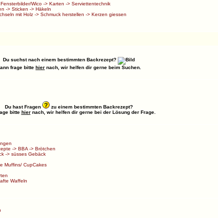
>
Fensterbilder/Wico
->
Karten
->
Serviettentechnik
en
->
Sticken
->
Häkeln
chseln mit Holz
->
Schmuck herstellen
->
Kerzen giessen
Du suchst nach einem bestimmten Backrezept?
ann frage bitte
hier
nach, wir helfen dir gerne beim Suchen.
Du hast Fragen
zu einem bestimmten Backrezept?
age bitte
hier
nach, wir helfen dir gerne bei der Lösung der Frage.
ungen
zepte
->
BBA
->
Brötchen
ck
->
süsses Gebäck
e Muffins/ CupCakes
rten
afte Waffeln
n