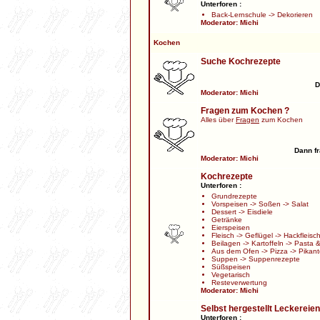
Unterforen :
Back-Lernschule
->
Dekorieren
Moderator:
Michi
Kochen
Suche Kochrezepte
D
Moderator:
Michi
Fragen zum Kochen ?
Alles über
Fragen
zum Kochen
Dann fr
Moderator:
Michi
Kochrezepte
Unterforen :
Grundrezepte
Vorspeisen
->
Soßen
->
Salat
Dessert
->
Eisdiele
Getränke
Eierspeisen
Fleisch
->
Geflügel
->
Hackfleisc
Beilagen
->
Kartoffeln
->
Pasta &
Aus dem Ofen
->
Pizza
->
Pikant
Suppen
->
Suppenrezepte
Süßspeisen
Vegetarisch
Resteverwertung
Moderator:
Michi
Selbst hergestellt Leckereien
Unterforen :