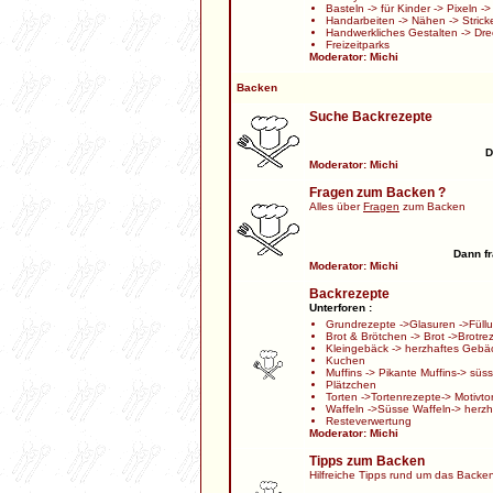
Basteln
->
für Kinder
->
Pixeln
-
Handarbeiten
->
Nähen
->
Strick
Handwerkliches Gestalten
->
Dre
Freizeitparks
Moderator:
Michi
Backen
Suche Backrezepte
D
Moderator:
Michi
Fragen zum Backen ?
Alles über
Fragen
zum Backen
Dann fr
Moderator:
Michi
Backrezepte
Unterforen :
Grundrezepte
->
Glasuren
->
Füll
Brot & Brötchen
->
Brot
->
Brotre
Kleingebäck
->
herzhaftes Gebä
Kuchen
Muffins
->
Pikante Muffins
->
süss
Plätzchen
Torten
->
Tortenrezepte
->
Motivto
Waffeln
->
Süsse Waffeln
->
herzh
Resteverwertung
Moderator:
Michi
Tipps zum Backen
Hilfreiche Tipps rund um das Backe