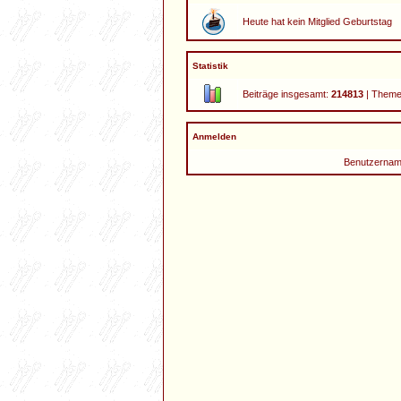
Heute hat kein Mitglied Geburtstag
Statistik
Beiträge insgesamt:
214813
| Theme
Anmelden
Benutzernam