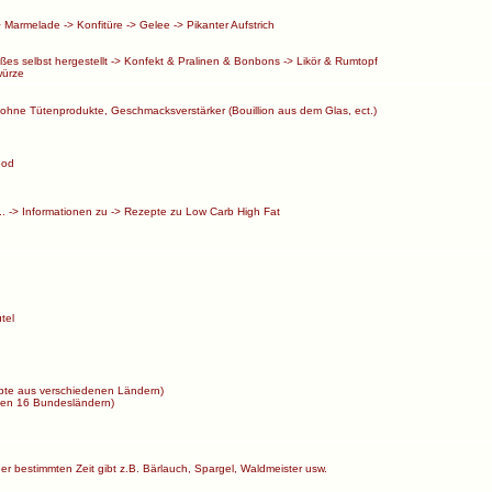
>
Marmelade
->
Konfitüre
->
Gelee
->
Pikanter Aufstrich
ßes selbst hergestellt
->
Konfekt & Pralinen & Bonbons
->
Likör & Rumtopf
ürze
ohne Tütenprodukte, Geschmacksverstärker (Bouillion aus dem Glas, ect.)
ood
..
->
Informationen zu
->
Rezepte zu Low Carb High Fat
tel
te aus verschiedenen Ländern)
en 16 Bundesländern)
ner bestimmten Zeit gibt z.B. Bärlauch, Spargel, Waldmeister usw.