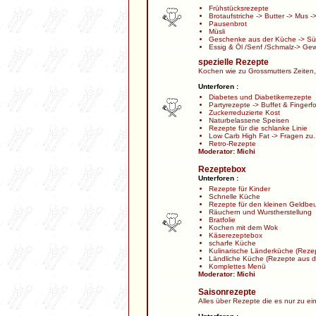
Frühstücksrezepte
Brotaufstriche
->
Butter
->
Mus
-
Pausenbrot
Müsli
Geschenke aus der Küche
->
Sü
Essig & Öl /Senf /Schmalz
->
Gew
spezielle Rezepte
Kochen wie zu Grossmutters Zeiten,
Unterforen :
Diabetes und Diabetikerrezepte
Partyrezepte
->
Buffet & Fingerf
Zuckerreduzierte Kost
Naturbelassene Speisen
Rezepte für die schlanke Linie
Low Carb High Fat
->
Fragen zu.
Retro-Rezepte
Moderator:
Michi
Rezeptebox
Unterforen :
Rezepte für Kinder
Schnelle Küche
Rezepte für den kleinen Geldbeu
Räuchern und Wurstherstellung
Bratfolie
Kochen mit dem Wok
Käserezeptebox
scharfe Küche
Kulinarische Länderküche
(Rezep
Ländliche Küche
(Rezepte aus d
Komplettes Menü
Moderator:
Michi
Saisonrezepte
Alles über Rezepte die es nur zu ei