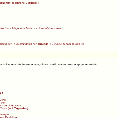
ch) nicht registrierte Besucher !
ast, Vorschläge zum Forum machen möchtest usw.
nleitungen
->
Zusatzfunktionen BBCode
->
BBCode zum Ausprobieren
 verschiedene Wettbewerbe statt, die rechtzeitig vorher bekannt gegeben werden.
bys
uche
ecke
d zur Jahreszeit
>
Zitate
(incl.
Tageszitat
)
Rezepte
ives Gestalten