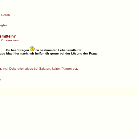
 Relish
egtes
smitteln?
 Zutaten usw.
Du hast Fragen
zu bestimmten Lebensmitteln?
age bitte
hier
nach, wir helfen dir gerne bei der Lösung der Frage.
 incl. Dekorationstipps bei Salaten, kalten Platten ect.
e