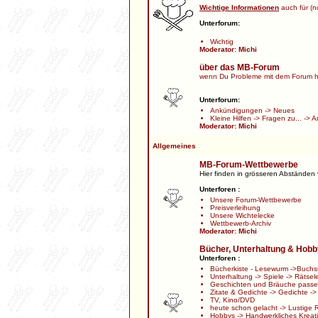
Wichtige Informationen
auch für (no
Unterforum:
Wichtig
Moderator:
Michi
über das MB-Forum
wenn Du Probleme mit dem Forum h
Unterforum:
Ankündigungen
->
Neues
Kleine Hilfen
->
Fragen zu...
->
A
Moderator:
Michi
Allgemeines
MB-Forum-Wettbewerbe
Hier finden in grösseren Abständen
Unterforen :
Unsere Forum-Wettbewerbe
Preisverleihung
Unsere Wichtelecke
Wettbewerb-Archiv
Moderator:
Michi
Bücher, Unterhaltung & Hob
Unterforen :
Bücherkiste - Lesewurm
->
Buchs
Unterhaltung
->
Spiele
->
Rätsel
Geschichten und Bräuche passen
Zitate & Gedichte
->
Gedichte
-
TV, Kino/DVD
heute schon gelacht
->
Lustige 
Hobbys
->
Handwerkliches Kreat