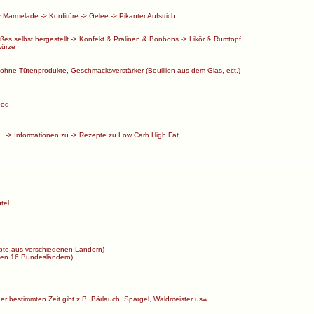
>
Marmelade
->
Konfitüre
->
Gelee
->
Pikanter Aufstrich
ßes selbst hergestellt
->
Konfekt & Pralinen & Bonbons
->
Likör & Rumtopf
ürze
ohne Tütenprodukte, Geschmacksverstärker (Bouillion aus dem Glas, ect.)
ood
..
->
Informationen zu
->
Rezepte zu Low Carb High Fat
tel
te aus verschiedenen Ländern)
en 16 Bundesländern)
ner bestimmten Zeit gibt z.B. Bärlauch, Spargel, Waldmeister usw.