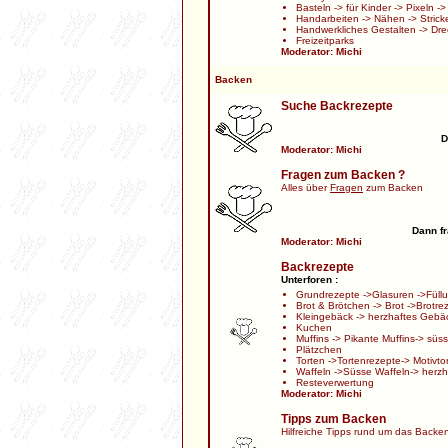
Basteln
->
für Kinder
->
Pixeln
-
Handarbeiten
->
Nähen
->
Strick
Handwerkliches Gestalten
->
Dre
Freizeitparks
Moderator:
Michi
Backen
Suche Backrezepte
D
Moderator:
Michi
Fragen zum Backen ?
Alles über
Fragen
zum Backen
Dann fr
Moderator:
Michi
Backrezepte
Unterforen :
Grundrezepte
->
Glasuren
->
Füll
Brot & Brötchen
->
Brot
->
Brotre
Kleingebäck
->
herzhaftes Gebä
Kuchen
Muffins
->
Pikante Muffins
->
süss
Plätzchen
Torten
->
Tortenrezepte
->
Motivto
Waffeln
->
Süsse Waffeln
->
herzh
Resteverwertung
Moderator:
Michi
Tipps zum Backen
Hilfreiche Tipps rund um das Backe