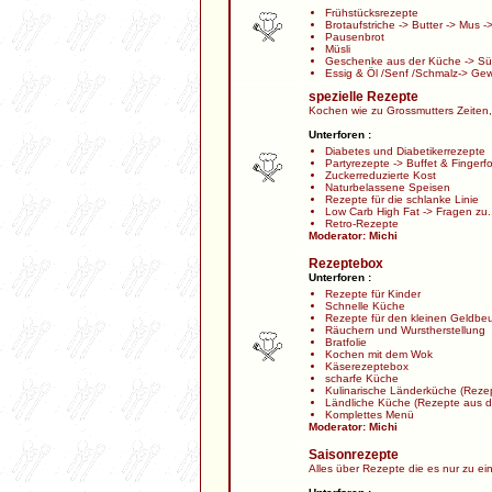
Frühstücksrezepte
Brotaufstriche
->
Butter
->
Mus
-
Pausenbrot
Müsli
Geschenke aus der Küche
->
Sü
Essig & Öl /Senf /Schmalz
->
Gew
spezielle Rezepte
Kochen wie zu Grossmutters Zeiten,
Unterforen :
Diabetes und Diabetikerrezepte
Partyrezepte
->
Buffet & Fingerf
Zuckerreduzierte Kost
Naturbelassene Speisen
Rezepte für die schlanke Linie
Low Carb High Fat
->
Fragen zu.
Retro-Rezepte
Moderator:
Michi
Rezeptebox
Unterforen :
Rezepte für Kinder
Schnelle Küche
Rezepte für den kleinen Geldbeu
Räuchern und Wurstherstellung
Bratfolie
Kochen mit dem Wok
Käserezeptebox
scharfe Küche
Kulinarische Länderküche
(Rezep
Ländliche Küche
(Rezepte aus d
Komplettes Menü
Moderator:
Michi
Saisonrezepte
Alles über Rezepte die es nur zu ei