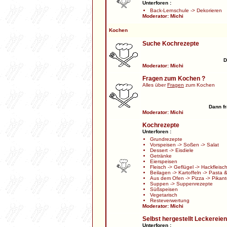
Unterforen :
Back-Lernschule
->
Dekorieren
Moderator:
Michi
Kochen
Suche Kochrezepte
D
Moderator:
Michi
Fragen zum Kochen ?
Alles über
Fragen
zum Kochen
Dann fr
Moderator:
Michi
Kochrezepte
Unterforen :
Grundrezepte
Vorspeisen
->
Soßen
->
Salat
Dessert
->
Eisdiele
Getränke
Eierspeisen
Fleisch
->
Geflügel
->
Hackfleisc
Beilagen
->
Kartoffeln
->
Pasta &
Aus dem Ofen
->
Pizza
->
Pikant
Suppen
->
Suppenrezepte
Süßspeisen
Vegetarisch
Resteverwertung
Moderator:
Michi
Selbst hergestellt Leckereien
Unterforen :