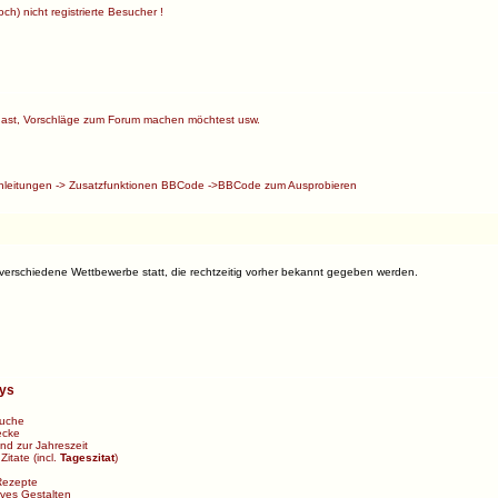
ch) nicht registrierte Besucher !
ast, Vorschläge zum Forum machen möchtest usw.
nleitungen
->
Zusatzfunktionen BBCode
->
BBCode zum Ausprobieren
 verschiedene Wettbewerbe statt, die rechtzeitig vorher bekannt gegeben werden.
bys
uche
ecke
d zur Jahreszeit
>
Zitate
(incl.
Tageszitat
)
Rezepte
ives Gestalten