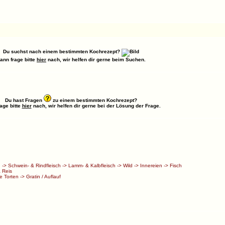
Du suchst nach einem bestimmten Kochrezept?
ann frage bitte
hier
nach, wir helfen dir gerne beim Suchen.
Du hast Fragen
zu einem bestimmten Kochrezept?
age bitte
hier
nach, wir helfen dir gerne bei der Lösung der Frage.
h
->
Schwein- & Rindfleisch
->
Lamm- & Kalbfleisch
->
Wild
->
Innereien
->
Fisch
 Reis
e Torten
->
Gratin / Auflauf