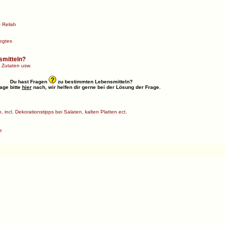
 Relish
egtes
smitteln?
 Zutaten usw.
Du hast Fragen
zu bestimmten Lebensmitteln?
age bitte
hier
nach, wir helfen dir gerne bei der Lösung der Frage.
 incl. Dekorationstipps bei Salaten, kalten Platten ect.
e