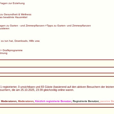
Fragen zur Erziehung
 zu Gesundheit & Wellness
s bewährte Hausmittel
agen zu Garten - und Zimmerpflanzen
->
Tipps zu Garten- und Zimmerpflanzen
ustieren
zu tun hat, Downloads, Hilfe usw.
->
Grafikprogramme
ährung
1 registrierter, 0 unsichtbare und 83 Gäste (basierend auf den aktiven Besuchern der letzte
uchern, die am 25.10.2025, 23:39 gleichzeitig online waren.
e Moderatoren
,
Moderatoren
,
Kürzlich registrierte Benutzer
,
Registrierte Benutzer
,
passive Be