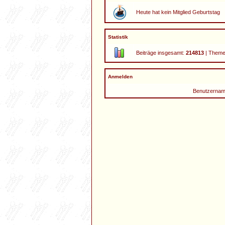
Heute hat kein Mitglied Geburtstag
Statistik
Beiträge insgesamt:
214813
| Theme
Anmelden
Benutzernam