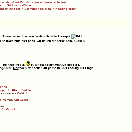
>
Fensterbilder/Wico
->
Karten
->
Serviettentechnik
en
->
Sticken
->
Häkeln
chseln mit Holz
->
Schmuck herstellen
->
Kerzen giessen
Du suchst nach einem bestimmten Backrezept?
ann frage bitte
hier
nach, wir helfen dir gerne beim Suchen.
Du hast Fragen
zu einem bestimmten Backrezept?
age bitte
hier
nach, wir helfen dir gerne bei der Lösung der Frage.
ungen
zepte
->
BBA
->
Brötchen
ck
->
süsses Gebäck
e Muffins/ CupCakes
rten
afte Waffeln
n