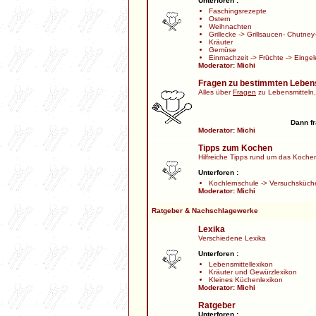
Unterforen :
Faschingsrezepte
Ostern
Weihnachten
Grillecke
->
Grillsaucen- Chutney-
Kräuter
Gemüse
Einmachzeit
->
Früchte
->
Eingel
Moderator:
Michi
Fragen zu bestimmten Leben
Alles über
Fragen
zu Lebensmitteln,
Dann fr
Moderator:
Michi
Tipps zum Kochen
Hilfreiche Tipps rund um das Kochen,
Unterforen :
Kochlernschule
->
Versuchsküch
Moderator:
Michi
Ratgeber & Nachschlagewerke
Lexika
Verschiedene Lexika
Unterforen :
Lebensmittellexikon
Kräuter und Gewürzlexikon
Kleines Küchenlexikon
Moderator:
Michi
Ratgeber
Unterforen :