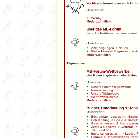
Wichtige Informationen
auch für (no
Unterforum:
Wichtig
Moderator:
Michi
über das MB-Forum
wenn Du Probleme mit dem Forum h
Unterforum:
Ankündigungen
->
Neues
Kleine Hilfen
->
Fragen zu...
->
A
Moderator:
Michi
Allgemeines
MB-Forum-Wettbewerbe
Hier finden in grösseren Abständen
Unterforen :
Unsere Forum-Wettbewerbe
Preisverleihung
Unsere Wichtelecke
Wettbewerb-Archiv
Moderator:
Michi
Bücher, Unterhaltung & Hob
Unterforen :
Bücherkiste - Lesewurm
->
Buchs
Unterhaltung
->
Spiele
->
Rätsel
Geschichten und Bräuche passen
Zitate & Gedichte
->
Gedichte
-
TV, Kino/DVD
heute schon gelacht
->
Lustige 
Hobbys
->
Handwerkliches Kreat