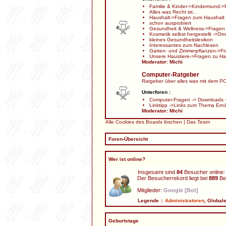
Familie & Kinder
->
Kindermund
->
Alles was Recht ist..
Haushalt
->
Fragen zum Haushalt
schon ausprobiert
Gesundheit & Wellness
->
Fragen
Kosmetik selbst hergestellt
->
Oma
kleines Gesundheitslexikon
Interessantes zum Nachlesen
Garten- und Zimmerpflanzen
->
Fr
Unsere Haustiere
->
Fragen zu Ha
Moderator:
Michi
Computer-Ratgeber
Ratgeber über alles was mit dem PC 
Unterforen :
Computer-Fragen
->
Downloads
Linktipp
->
Links zum Thema Ern
Moderator:
Michi
Alle Cookies des Boards löschen
|
Das Team
Foren-Übersicht
Wer ist online?
Insgesamt sind
84
Besucher online: 
Der Besucherrekord liegt bei
889
Bes
Mitglieder:
Google [Bot]
Legende ::
Administratoren
,
Global
Geburtstage