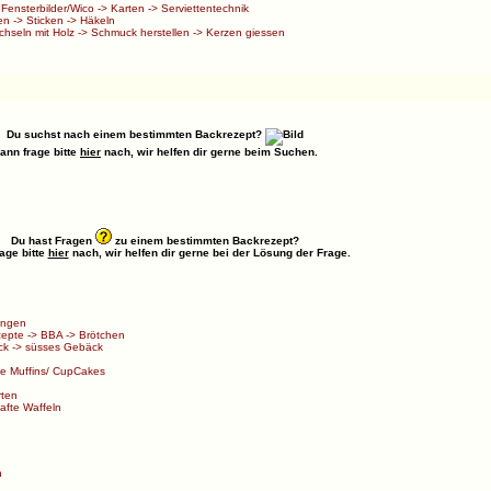
>
Fensterbilder/Wico
->
Karten
->
Serviettentechnik
en
->
Sticken
->
Häkeln
chseln mit Holz
->
Schmuck herstellen
->
Kerzen giessen
Du suchst nach einem bestimmten Backrezept?
ann frage bitte
hier
nach, wir helfen dir gerne beim Suchen.
Du hast Fragen
zu einem bestimmten Backrezept?
age bitte
hier
nach, wir helfen dir gerne bei der Lösung der Frage.
ungen
zepte
->
BBA
->
Brötchen
ck
->
süsses Gebäck
e Muffins/ CupCakes
rten
afte Waffeln
n