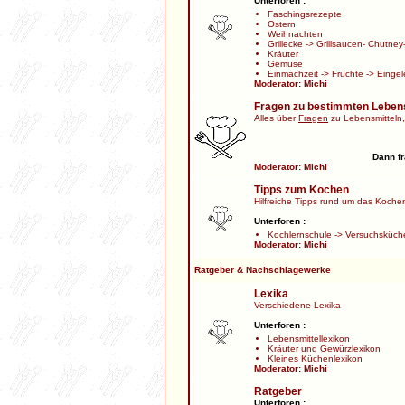
Unterforen :
Faschingsrezepte
Ostern
Weihnachten
Grillecke
->
Grillsaucen- Chutney-
Kräuter
Gemüse
Einmachzeit
->
Früchte
->
Eingel
Moderator:
Michi
Fragen zu bestimmten Leben
Alles über
Fragen
zu Lebensmitteln,
Dann fr
Moderator:
Michi
Tipps zum Kochen
Hilfreiche Tipps rund um das Kochen,
Unterforen :
Kochlernschule
->
Versuchsküch
Moderator:
Michi
Ratgeber & Nachschlagewerke
Lexika
Verschiedene Lexika
Unterforen :
Lebensmittellexikon
Kräuter und Gewürzlexikon
Kleines Küchenlexikon
Moderator:
Michi
Ratgeber
Unterforen :