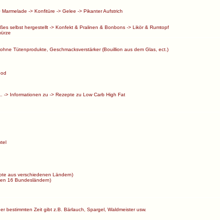
>
Marmelade
->
Konfitüre
->
Gelee
->
Pikanter Aufstrich
ßes selbst hergestellt
->
Konfekt & Pralinen & Bonbons
->
Likör & Rumtopf
ürze
ohne Tütenprodukte, Geschmacksverstärker (Bouillion aus dem Glas, ect.)
ood
..
->
Informationen zu
->
Rezepte zu Low Carb High Fat
tel
te aus verschiedenen Ländern)
en 16 Bundesländern)
ner bestimmten Zeit gibt z.B. Bärlauch, Spargel, Waldmeister usw.