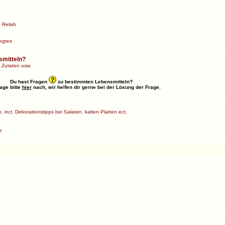
 Relish
egtes
smitteln?
 Zutaten usw.
Du hast Fragen
zu bestimmten Lebensmitteln?
age bitte
hier
nach, wir helfen dir gerne bei der Lösung der Frage.
 incl. Dekorationstipps bei Salaten, kalten Platten ect.
e