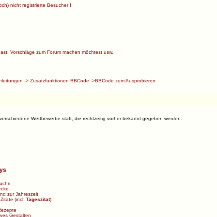
ch) nicht registrierte Besucher !
ast, Vorschläge zum Forum machen möchtest usw.
nleitungen
->
Zusatzfunktionen BBCode
->
BBCode zum Ausprobieren
 verschiedene Wettbewerbe statt, die rechtzeitig vorher bekannt gegeben werden.
bys
uche
ecke
d zur Jahreszeit
>
Zitate
(incl.
Tageszitat
)
Rezepte
ives Gestalten