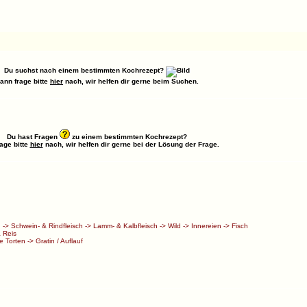
Du suchst nach einem bestimmten Kochrezept?
ann frage bitte
hier
nach, wir helfen dir gerne beim Suchen.
Du hast Fragen
zu einem bestimmten Kochrezept?
age bitte
hier
nach, wir helfen dir gerne bei der Lösung der Frage.
h
->
Schwein- & Rindfleisch
->
Lamm- & Kalbfleisch
->
Wild
->
Innereien
->
Fisch
 Reis
e Torten
->
Gratin / Auflauf