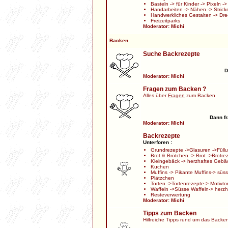
Basteln
->
für Kinder
->
Pixeln
-
Handarbeiten
->
Nähen
->
Strick
Handwerkliches Gestalten
->
Dre
Freizeitparks
Moderator:
Michi
Backen
Suche Backrezepte
D
Moderator:
Michi
Fragen zum Backen ?
Alles über
Fragen
zum Backen
Dann fr
Moderator:
Michi
Backrezepte
Unterforen :
Grundrezepte
->
Glasuren
->
Füll
Brot & Brötchen
->
Brot
->
Brotre
Kleingebäck
->
herzhaftes Gebä
Kuchen
Muffins
->
Pikante Muffins
->
süss
Plätzchen
Torten
->
Tortenrezepte
->
Motivto
Waffeln
->
Süsse Waffeln
->
herzh
Resteverwertung
Moderator:
Michi
Tipps zum Backen
Hilfreiche Tipps rund um das Backe