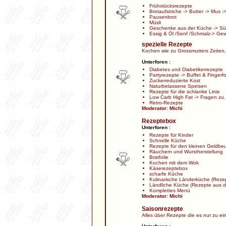
Frühstücksrezepte
Brotaufstriche
->
Butter
->
Mus
-
Pausenbrot
Müsli
Geschenke aus der Küche
->
Sü
Essig & Öl /Senf /Schmalz
->
Gew
spezielle Rezepte
Kochen wie zu Grossmutters Zeiten,
Unterforen :
Diabetes und Diabetikerrezepte
Partyrezepte
->
Buffet & Fingerf
Zuckerreduzierte Kost
Naturbelassene Speisen
Rezepte für die schlanke Linie
Low Carb High Fat
->
Fragen zu.
Retro-Rezepte
Moderator:
Michi
Rezeptebox
Unterforen :
Rezepte für Kinder
Schnelle Küche
Rezepte für den kleinen Geldbeu
Räuchern und Wurstherstellung
Bratfolie
Kochen mit dem Wok
Käserezeptebox
scharfe Küche
Kulinarische Länderküche
(Rezep
Ländliche Küche
(Rezepte aus d
Komplettes Menü
Moderator:
Michi
Saisonrezepte
Alles über Rezepte die es nur zu ei