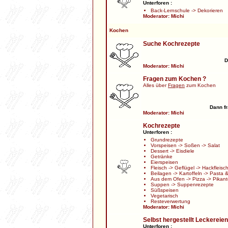
Unterforen :
Back-Lernschule
->
Dekorieren
Moderator:
Michi
Kochen
Suche Kochrezepte
D
Moderator:
Michi
Fragen zum Kochen ?
Alles über
Fragen
zum Kochen
Dann fr
Moderator:
Michi
Kochrezepte
Unterforen :
Grundrezepte
Vorspeisen
->
Soßen
->
Salat
Dessert
->
Eisdiele
Getränke
Eierspeisen
Fleisch
->
Geflügel
->
Hackfleisc
Beilagen
->
Kartoffeln
->
Pasta &
Aus dem Ofen
->
Pizza
->
Pikant
Suppen
->
Suppenrezepte
Süßspeisen
Vegetarisch
Resteverwertung
Moderator:
Michi
Selbst hergestellt Leckereien
Unterforen :