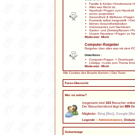
Familie & Kinder
->
Kindermund
->
Alles was Recht ist..
Haushalt
->
Fragen zum Haushalt
schon ausprobiert
Gesundheit & Wellness
->
Fragen
Kosmetik selbst hergestellt
->
Oma
kleines Gesundheitslexikon
Interessantes zum Nachlesen
Garten- und Zimmerpflanzen
->
Fr
Unsere Haustiere
->
Fragen zu Ha
Moderator:
Michi
Computer-Ratgeber
Ratgeber über alles was mit dem PC 
Unterforen :
Computer-Fragen
->
Downloads
Linktipp
->
Links zum Thema Ern
Moderator:
Michi
Alle Cookies des Boards löschen
|
Das Team
Foren-Übersicht
Wer ist online?
Insgesamt sind
103
Besucher online:
Der Besucherrekord liegt bei
889
Bes
Mitglieder:
Bing [Bot]
,
Google [Bo
Legende ::
Administratoren
,
Global
Geburtstage