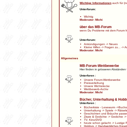
Wichtige Informationen
auch für (no
Unterforum:
Wichtig
Moderator:
Michi
über das MB-Forum
wenn Du Probleme mit dem Forum h
Unterforum:
Ankündigungen
->
Neues
Kleine Hilfen
->
Fragen zu...
->
A
Moderator:
Michi
Allgemeines
MB-Forum-Wettbewerbe
Hier finden in grösseren Abständen
Unterforen :
Unsere Forum-Wettbewerbe
Preisverleihung
Unsere Wichtelecke
Wettbewerb-Archiv
Moderator:
Michi
Bücher, Unterhaltung & Hob
Unterforen :
Bücherkiste - Lesewurm
->
Buchs
Unterhaltung
->
Spiele
->
Rätsel
Geschichten und Bräuche passen
Zitate & Gedichte
->
Gedichte
-
TV, Kino/DVD
heute schon gelacht
->
Lustige 
Hobbys
->
Handwerkliches Kreat