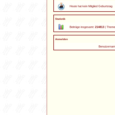
Heute hat kein Mitglied Geburtstag
Statistik
Beiträge insgesamt:
214813
| Theme
Anmelden
Benutzernam