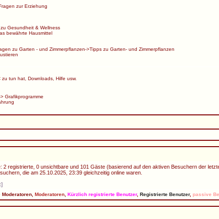
Fragen zur Erziehung
 zu Gesundheit & Wellness
s bewährte Hausmittel
agen zu Garten - und Zimmerpflanzen
->
Tipps zu Garten- und Zimmerpflanzen
ustieren
zu tun hat, Downloads, Hilfe usw.
->
Grafikprogramme
ährung
 2 registrierte, 0 unsichtbare und 101 Gäste (basierend auf den aktiven Besuchern der letzt
uchern, die am 25.10.2025, 23:39 gleichzeitig online waren.
t]
e Moderatoren
,
Moderatoren
,
Kürzlich registrierte Benutzer
,
Registrierte Benutzer
,
passive Be