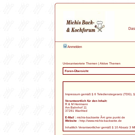
Das 
Anmelden
Unbeantwortete Themen
|
Aktive Themen
Foren-Übersicht
Impressum gemäß § 6 Teledienstegesetz (TDG), §
Verantwortlich für den Inhalt:
R & M Herrmann
Am Bahnhof 11
37281 Wanfried
E-Mail :
michis-backseite Ã¤t gmx punkt de
Website :
http://www.michis-backseite.de
Inhaltlich Verantwortlicher gemäß § 10 Absatz 3 