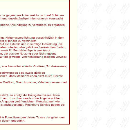
sprüche gegen den Autor, welche sich auf Schäden
er und unvollständiger Informationen verursacht
esonderte Ankündigung zu verändern, zu ergänzen,
ine Haftungsverpflichtung ausschließlich in dem
riger Inhalte zu verhindern.
Auf die aktuelle und zukünftige Gestaltung, die
allen Inhalten aller gelinkten /verknüpften Seiten,
 sowie für Fremdeinträge in vom Autor
den, die aus der Nutzung oder Nichtnutzung
f die jeweilige Veröffentlichung lediglich verweist.
 von ihm selbst erstellte Grafiken, Tondokumente,
estimmungen des jeweils gültigen
ziehen, dass Markenzeichen nicht durch Rechte
solcher Grafiken, Tondokumente, Videosequenzen und
steht, so erfolgt die Preisgabe dieser Daten
lich und zumutbar - auch ohne Angabe solcher
 Angaben veröffentlichten Kontaktdaten wie
t nicht gestattet. Rechtliche Schritte gegen die
elne Formulierungen dieses Textes der geltenden
it davon unberührt.