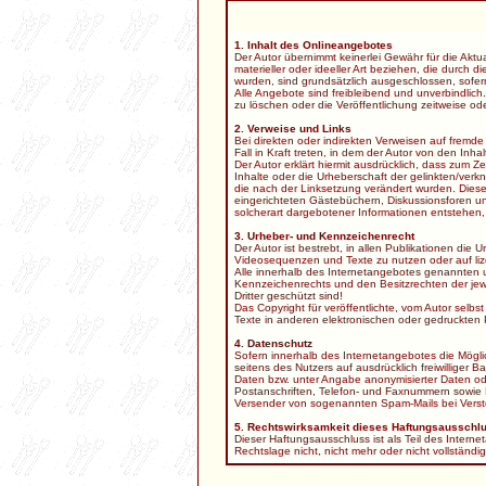
1. Inhalt des Onlineangebotes
Der Autor übernimmt keinerlei Gewähr für die Aktua
materieller oder ideeller Art beziehen, die durch
wurden, sind grundsätzlich ausgeschlossen, sofern
Alle Angebote sind freibleibend und unverbindlic
zu löschen oder die Veröffentlichung zeitweise ode
2. Verweise und Links
Bei direkten oder indirekten Verweisen auf fremde
Fall in Kraft treten, in dem der Autor von den Inh
Der Autor erklärt hiermit ausdrücklich, dass zum Z
Inhalte oder die Urheberschaft der gelinkten/verknü
die nach der Linksetzung verändert wurden. Diese 
eingerichteten Gästebüchern, Diskussionsforen und
solcherart dargebotener Informationen entstehen, ha
3. Urheber- und Kennzeichenrecht
Der Autor ist bestrebt, in allen Publikationen d
Videosequenzen und Texte zu nutzen oder auf li
Alle innerhalb des Internetangebotes genannten 
Kennzeichenrechts und den Besitzrechten der jewe
Dritter geschützt sind!
Das Copyright für veröffentlichte, vom Autor selb
Texte in anderen elektronischen oder gedruckten P
4. Datenschutz
Sofern innerhalb des Internetangebotes die Möglic
seitens des Nutzers auf ausdrücklich freiwillige
Daten bzw. unter Angabe anonymisierter Daten od
Postanschriften, Telefon- und Faxnummern sowie Em
Versender von sogenannten Spam-Mails bei Verstö
5. Rechtswirksamkeit dieses Haftungsausschl
Dieser Haftungsausschluss ist als Teil des Inter
Rechtslage nicht, nicht mehr oder nicht vollständi