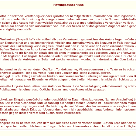
Haftungsausschluss
lität, Korrektheit, Vollständigkeit oder Qualität der bereitgestellten Informationen. Haftungsan
 die Nutzung oder Nichtnutzung der dargebotenen Informationen bzw. durch die Nutzung fehlerhaft
 seitens des Autors kein nachweislich vorsätzliches oder grob fahrlässiges Verschulden vorliegt.
h. Der Autor behält es sich ausdrücklich vor, Teile der Seiten oder das gesamte Angebot ohne g
r endgültig einzustellen.
 Webseiten ("Hyperlinks"), die außerhalb des Verantwortungsbereiches des Autors liegen, würde e
alten Kenntnis hat und es ihm technisch möglich und zumutbar wäre, die Nutzung im Falle rechtswid
eitpunkt der Linksetzung keine illegalen Inhalte auf den zu verlinkenden Seiten erkennbar waren. 
pften Seiten hat der Autor keinerlei Einfluss. Deshalb distanziert er sich hiermit ausdrücklich von 
Feststellung gilt für alle innerhalb des eigenen Internetangebotes gesetzten Links und Verweise
 Mailinglisten. Für illegale, fehlerhafte oder unvollständige Inhalte und insbesondere für Schä
ftet allein der Anbieter der Seite, auf welche verwiesen wurde, nicht derjenige, der über Links au
ie Urheberrechte der verwendeten Grafiken, Tondokumente, Videosequenzen und Texte zu beachten,
zenzfreie Grafiken, Tondokumente, Videosequenzen und Texte zurückzugreifen.
und ggf. durch Dritte geschützten Marken- und Warenzeichen unterliegen uneingeschränkt den B
iligen eingetragenen Eigentümer. Allein aufgrund der bloßen Nennung ist nicht der Schluss zu 
st erstellte Objekte bleibt allein beim Autor der Seiten. Eine Vervielfältigung oder Verwendung 
ublikationen ist ohne ausdrückliche Zustimmung des Autors nicht gestattet.
hkeit zur Eingabe persönlicher oder geschäftlicher Daten (Emailadressen, Namen, Anschriften) be
r Basis. Die Inanspruchnahme und Bezahlung aller angebotenen Dienste ist - soweit technisch mög
er eines Pseudonyms gestattet. Die Nutzung der im Rahmen des Impressums oder vergleichbarer
ailadressen durch Dritte zur Übersendung von nicht ausdrücklich angeforderten Informationen is
ssen gegen dieses Verbot sind ausdrücklich vorbehalten.
usses
netangebotes zu betrachten, von dem aus auf diese Seite verwiesen wurde. Sofern Teile oder einz
g entsprechen sollten, bleiben die übrigen Teile des Dokumentes in ihrem Inhalt und ihrer Gültigke