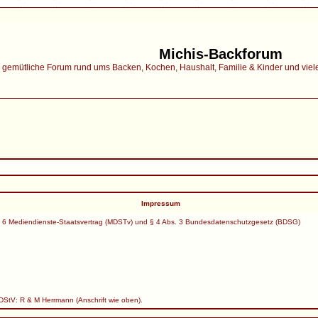
Michis-Backforum
gemütliche Forum rund ums Backen, Kochen, Haushalt, Familie & Kinder und vieles 
Impressum
 6 Mediendienste-Staatsvertrag (MDSTv) und § 4 Abs. 3 Bundesdatenschutzgesetz (BDSG)
MDStV: R & M Herrmann (Anschrift wie oben).