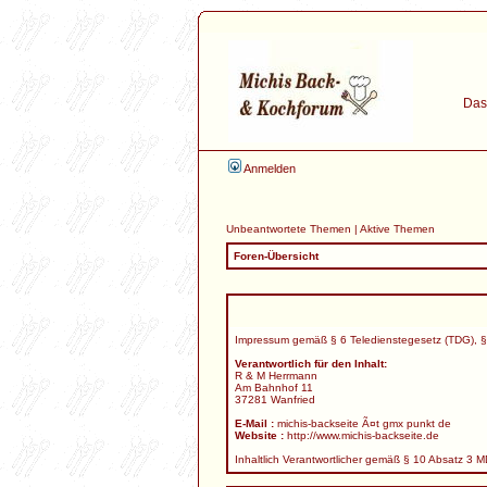
Das 
Anmelden
Unbeantwortete Themen
|
Aktive Themen
Foren-Übersicht
Impressum gemäß § 6 Teledienstegesetz (TDG), §
Verantwortlich für den Inhalt:
R & M Herrmann
Am Bahnhof 11
37281 Wanfried
E-Mail :
michis-backseite Ã¤t gmx punkt de
Website :
http://www.michis-backseite.de
Inhaltlich Verantwortlicher gemäß § 10 Absatz 3 