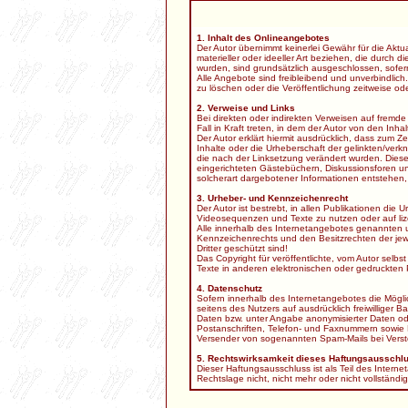
1. Inhalt des Onlineangebotes
Der Autor übernimmt keinerlei Gewähr für die Aktua
materieller oder ideeller Art beziehen, die durch
wurden, sind grundsätzlich ausgeschlossen, sofern
Alle Angebote sind freibleibend und unverbindlic
zu löschen oder die Veröffentlichung zeitweise ode
2. Verweise und Links
Bei direkten oder indirekten Verweisen auf fremde
Fall in Kraft treten, in dem der Autor von den Inh
Der Autor erklärt hiermit ausdrücklich, dass zum Z
Inhalte oder die Urheberschaft der gelinkten/verknü
die nach der Linksetzung verändert wurden. Diese 
eingerichteten Gästebüchern, Diskussionsforen und
solcherart dargebotener Informationen entstehen, ha
3. Urheber- und Kennzeichenrecht
Der Autor ist bestrebt, in allen Publikationen d
Videosequenzen und Texte zu nutzen oder auf li
Alle innerhalb des Internetangebotes genannten 
Kennzeichenrechts und den Besitzrechten der jewe
Dritter geschützt sind!
Das Copyright für veröffentlichte, vom Autor selb
Texte in anderen elektronischen oder gedruckten P
4. Datenschutz
Sofern innerhalb des Internetangebotes die Möglic
seitens des Nutzers auf ausdrücklich freiwillige
Daten bzw. unter Angabe anonymisierter Daten od
Postanschriften, Telefon- und Faxnummern sowie Em
Versender von sogenannten Spam-Mails bei Verstö
5. Rechtswirksamkeit dieses Haftungsausschl
Dieser Haftungsausschluss ist als Teil des Inter
Rechtslage nicht, nicht mehr oder nicht vollständi