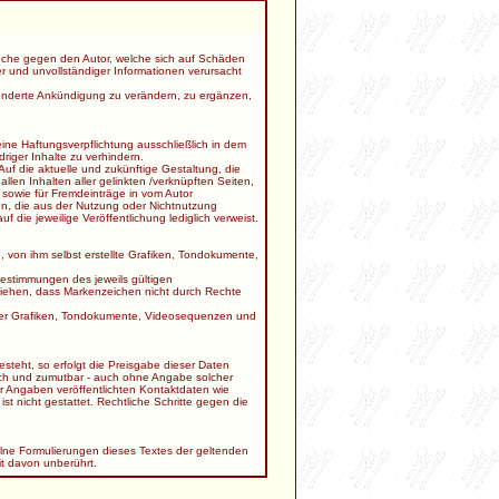
sprüche gegen den Autor, welche sich auf Schäden
er und unvollständiger Informationen verursacht
esonderte Ankündigung zu verändern, zu ergänzen,
ine Haftungsverpflichtung ausschließlich in dem
riger Inhalte zu verhindern.
Auf die aktuelle und zukünftige Gestaltung, die
allen Inhalten aller gelinkten /verknüpften Seiten,
 sowie für Fremdeinträge in vom Autor
den, die aus der Nutzung oder Nichtnutzung
f die jeweilige Veröffentlichung lediglich verweist.
 von ihm selbst erstellte Grafiken, Tondokumente,
estimmungen des jeweils gültigen
ziehen, dass Markenzeichen nicht durch Rechte
solcher Grafiken, Tondokumente, Videosequenzen und
steht, so erfolgt die Preisgabe dieser Daten
lich und zumutbar - auch ohne Angabe solcher
 Angaben veröffentlichten Kontaktdaten wie
t nicht gestattet. Rechtliche Schritte gegen die
elne Formulierungen dieses Textes der geltenden
it davon unberührt.