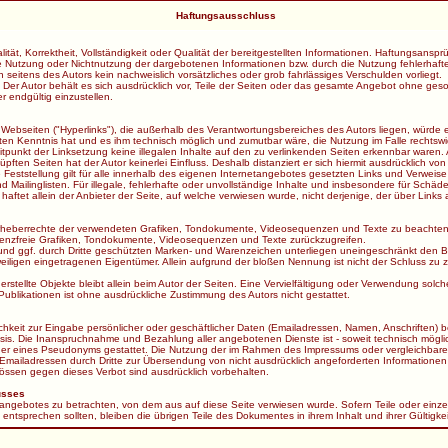
Haftungsausschluss
lität, Korrektheit, Vollständigkeit oder Qualität der bereitgestellten Informationen. Haftungsan
 die Nutzung oder Nichtnutzung der dargebotenen Informationen bzw. durch die Nutzung fehlerhaft
 seitens des Autors kein nachweislich vorsätzliches oder grob fahrlässiges Verschulden vorliegt.
h. Der Autor behält es sich ausdrücklich vor, Teile der Seiten oder das gesamte Angebot ohne g
r endgültig einzustellen.
 Webseiten ("Hyperlinks"), die außerhalb des Verantwortungsbereiches des Autors liegen, würde e
alten Kenntnis hat und es ihm technisch möglich und zumutbar wäre, die Nutzung im Falle rechtswid
eitpunkt der Linksetzung keine illegalen Inhalte auf den zu verlinkenden Seiten erkennbar waren. 
pften Seiten hat der Autor keinerlei Einfluss. Deshalb distanziert er sich hiermit ausdrücklich von 
Feststellung gilt für alle innerhalb des eigenen Internetangebotes gesetzten Links und Verweise
 Mailinglisten. Für illegale, fehlerhafte oder unvollständige Inhalte und insbesondere für Schä
ftet allein der Anbieter der Seite, auf welche verwiesen wurde, nicht derjenige, der über Links au
ie Urheberrechte der verwendeten Grafiken, Tondokumente, Videosequenzen und Texte zu beachten,
zenzfreie Grafiken, Tondokumente, Videosequenzen und Texte zurückzugreifen.
und ggf. durch Dritte geschützten Marken- und Warenzeichen unterliegen uneingeschränkt den B
iligen eingetragenen Eigentümer. Allein aufgrund der bloßen Nennung ist nicht der Schluss zu 
st erstellte Objekte bleibt allein beim Autor der Seiten. Eine Vervielfältigung oder Verwendung 
ublikationen ist ohne ausdrückliche Zustimmung des Autors nicht gestattet.
hkeit zur Eingabe persönlicher oder geschäftlicher Daten (Emailadressen, Namen, Anschriften) be
r Basis. Die Inanspruchnahme und Bezahlung aller angebotenen Dienste ist - soweit technisch mög
er eines Pseudonyms gestattet. Die Nutzung der im Rahmen des Impressums oder vergleichbarer
ailadressen durch Dritte zur Übersendung von nicht ausdrücklich angeforderten Informationen is
ssen gegen dieses Verbot sind ausdrücklich vorbehalten.
usses
netangebotes zu betrachten, von dem aus auf diese Seite verwiesen wurde. Sofern Teile oder einz
g entsprechen sollten, bleiben die übrigen Teile des Dokumentes in ihrem Inhalt und ihrer Gültigke