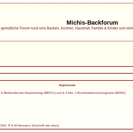
Michis-Backforum
gemütliche Forum rund ums Backen, Kochen, Haushalt, Familie & Kinder und vieles 
Impressum
 6 Mediendienste-Staatsvertrag (MDSTv) und § 4 Abs. 3 Bundesdatenschutzgesetz (BDSG)
MDStV: R & M Herrmann (Anschrift wie oben).