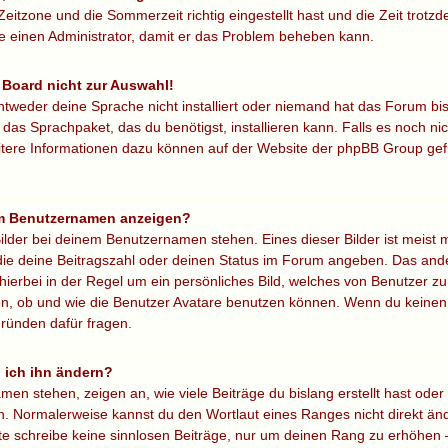
Zeitzone und die Sommerzeit richtig eingestellt hast und die Zeit trotzd
re einen Administrator, damit er das Problem beheben kann.
 Board nicht zur Auswahl!
ntweder deine Sprache nicht installiert oder niemand hat das Forum bi
 das Sprachpaket, das du benötigst, installieren kann. Falls es noch nic
itere Informationen dazu können auf der Website der phpBB Group ge
nem Benutzernamen anzeigen?
ilder bei deinem Benutzernamen stehen. Eines dieser Bilder ist meist 
die deine Beitragszahl oder deinen Status im Forum angeben. Das ander
hierbei in der Regel um ein persönliches Bild, welches von Benutzer zu 
, ob und wie die Benutzer Avatare benutzen können. Wenn du keinen Av
ründen dafür fragen.
 ich ihn ändern?
n stehen, zeigen an, wie viele Beiträge du bislang erstellt hast oder 
. Normalerweise kannst du den Wortlaut eines Ranges nicht direkt änd
itte schreibe keine sinnlosen Beiträge, nur um deinen Rang zu erhöhen