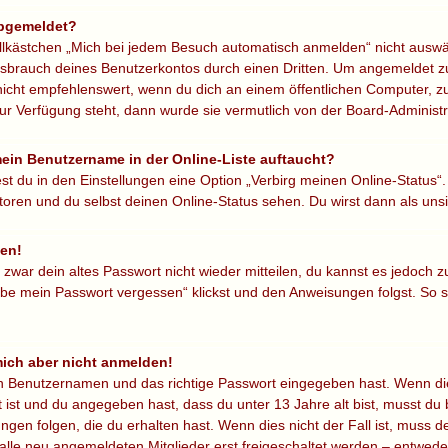
abgemeldet?
ästchen „Mich bei jedem Besuch automatisch anmelden“ nicht auswähls
ssbrauch deines Benutzerkontos durch einen Dritten. Um angemeldet zu
icht empfehlenswert, wenn du dich an einem öffentlichen Computer, zu
ur Verfügung steht, dann wurde sie vermutlich von der Board-Administr
mein Benutzername in der Online-Liste auftaucht?
st du in den Einstellungen eine Option „Verbirg meinen Online-Status“
oren und du selbst deinen Online-Status sehen. Du wirst dann als uns
sen!
r zwar dein altes Passwort nicht wieder mitteilen, du kannst es jedoch
be mein Passwort vergessen“ klickst und den Anweisungen folgst. So so
 mich aber nicht anmelden!
en Benutzernamen und das richtige Passwort eingegeben hast. Wenn di
t ist und du angegeben hast, dass du unter 13 Jahre alt bist, musst du 
en folgen, die du erhalten hast. Wenn dies nicht der Fall ist, muss dei
lle neu angemeldeten Mitglieder erst freigeschaltet werden – entweder