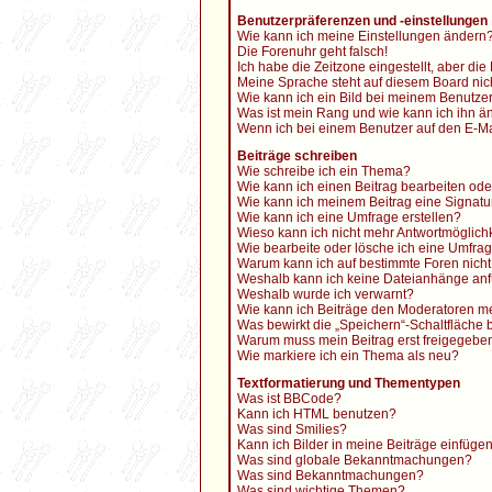
Benutzerpräferenzen und -einstellungen
Wie kann ich meine Einstellungen ändern
Die Forenuhr geht falsch!
Ich habe die Zeitzone eingestellt, aber di
Meine Sprache steht auf diesem Board nic
Wie kann ich ein Bild bei meinem Benutz
Was ist mein Rang und wie kann ich ihn ä
Wenn ich bei einem Benutzer auf den E-Mai
Beiträge schreiben
Wie schreibe ich ein Thema?
Wie kann ich einen Beitrag bearbeiten od
Wie kann ich meinem Beitrag eine Signatu
Wie kann ich eine Umfrage erstellen?
Wieso kann ich nicht mehr Antwortmöglichk
Wie bearbeite oder lösche ich eine Umfra
Warum kann ich auf bestimmte Foren nicht
Weshalb kann ich keine Dateianhänge an
Weshalb wurde ich verwarnt?
Wie kann ich Beiträge den Moderatoren m
Was bewirkt die „Speichern“-Schaltfläche 
Warum muss mein Beitrag erst freigegeb
Wie markiere ich ein Thema als neu?
Textformatierung und Thementypen
Was ist BBCode?
Kann ich HTML benutzen?
Was sind Smilies?
Kann ich Bilder in meine Beiträge einfüge
Was sind globale Bekanntmachungen?
Was sind Bekanntmachungen?
Was sind wichtige Themen?