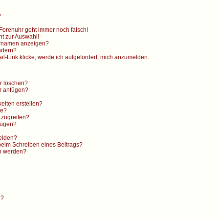
?
e Forenuhr geht immer noch falsch!
ht zur Auswahl!
ernamen anzeigen?
ndern?
l-Link klicke, werde ich aufgefordert, mich anzumelden.
er löschen?
r anfügen?
eiten erstellen?
ge?
 zugreifen?
fügen?
elden?
beim Schreiben eines Beitrags?
en werden?
n?