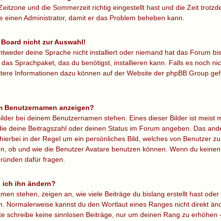
Zeitzone und die Sommerzeit richtig eingestellt hast und die Zeit trotzd
re einen Administrator, damit er das Problem beheben kann.
 Board nicht zur Auswahl!
ntweder deine Sprache nicht installiert oder niemand hat das Forum bi
 das Sprachpaket, das du benötigst, installieren kann. Falls es noch nic
itere Informationen dazu können auf der Website der phpBB Group ge
nem Benutzernamen anzeigen?
ilder bei deinem Benutzernamen stehen. Eines dieser Bilder ist meist 
die deine Beitragszahl oder deinen Status im Forum angeben. Das ander
hierbei in der Regel um ein persönliches Bild, welches von Benutzer zu 
, ob und wie die Benutzer Avatare benutzen können. Wenn du keinen Av
ründen dafür fragen.
 ich ihn ändern?
n stehen, zeigen an, wie viele Beiträge du bislang erstellt hast oder 
. Normalerweise kannst du den Wortlaut eines Ranges nicht direkt änd
itte schreibe keine sinnlosen Beiträge, nur um deinen Rang zu erhöhen