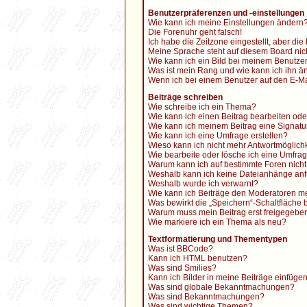
Benutzerpräferenzen und -einstellungen
Wie kann ich meine Einstellungen ändern
Die Forenuhr geht falsch!
Ich habe die Zeitzone eingestellt, aber di
Meine Sprache steht auf diesem Board nic
Wie kann ich ein Bild bei meinem Benutz
Was ist mein Rang und wie kann ich ihn ä
Wenn ich bei einem Benutzer auf den E-Mai
Beiträge schreiben
Wie schreibe ich ein Thema?
Wie kann ich einen Beitrag bearbeiten od
Wie kann ich meinem Beitrag eine Signatu
Wie kann ich eine Umfrage erstellen?
Wieso kann ich nicht mehr Antwortmöglichk
Wie bearbeite oder lösche ich eine Umfra
Warum kann ich auf bestimmte Foren nicht
Weshalb kann ich keine Dateianhänge an
Weshalb wurde ich verwarnt?
Wie kann ich Beiträge den Moderatoren m
Was bewirkt die „Speichern“-Schaltfläche 
Warum muss mein Beitrag erst freigegeb
Wie markiere ich ein Thema als neu?
Textformatierung und Thementypen
Was ist BBCode?
Kann ich HTML benutzen?
Was sind Smilies?
Kann ich Bilder in meine Beiträge einfüge
Was sind globale Bekanntmachungen?
Was sind Bekanntmachungen?
Was sind wichtige Themen?