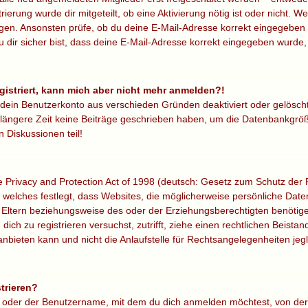
trierung wurde dir mitgeteilt, ob eine Aktivierung nötig ist oder nicht. W
gen. Ansonsten prüfe, ob du deine E-Mail-Adresse korrekt eingegeben 
 dir sicher bist, dass deine E-Mail-Adresse korrekt eingegeben wurde,
egistriert, kann mich aber nicht mehr anmelden?!
r dein Benutzerkonto aus verschieden Gründen deaktiviert oder gelösch
 längere Zeit keine Beiträge geschrieben haben, um die Datenbankgröße
 Diskussionen teil!
Privacy and Protection Act of 1998 (deutsch: Gesetz zum Schutz der P
, welches festlegt, dass Websites, die möglicherweise persönliche Dat
Eltern beziehungsweise des oder der Erziehungsberechtigten benötigen
 dich zu registrieren versuchst, zutrifft, ziehe einen rechtlichen Beista
eten kann und nicht die Anlaufstelle für Rechtsangelegenheiten jeglic
trieren?
e oder der Benutzername, mit dem du dich anmelden möchtest, von der