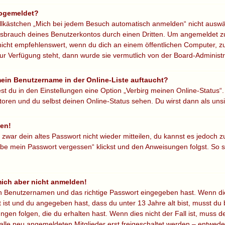
abgemeldet?
ästchen „Mich bei jedem Besuch automatisch anmelden“ nicht auswähls
ssbrauch deines Benutzerkontos durch einen Dritten. Um angemeldet zu
icht empfehlenswert, wenn du dich an einem öffentlichen Computer, zu
ur Verfügung steht, dann wurde sie vermutlich von der Board-Administr
mein Benutzername in der Online-Liste auftaucht?
st du in den Einstellungen eine Option „Verbirg meinen Online-Status“
oren und du selbst deinen Online-Status sehen. Du wirst dann als uns
sen!
r zwar dein altes Passwort nicht wieder mitteilen, du kannst es jedoch
be mein Passwort vergessen“ klickst und den Anweisungen folgst. So so
 mich aber nicht anmelden!
en Benutzernamen und das richtige Passwort eingegeben hast. Wenn di
t ist und du angegeben hast, dass du unter 13 Jahre alt bist, musst du 
en folgen, die du erhalten hast. Wenn dies nicht der Fall ist, muss dei
lle neu angemeldeten Mitglieder erst freigeschaltet werden – entweder