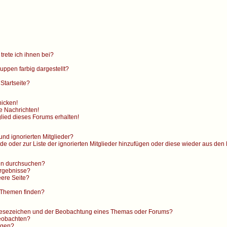
trete ich ihnen bei?
ppen farbig dargestellt?
Startseite?
hicken!
e Nachrichten!
lied dieses Forums erhalten!
und ignorierten Mitglieder?
nde oder zur Liste der ignorierten Mitglieder hinzufügen oder diese wieder aus den
en durchsuchen?
Ergebnisse?
ere Seite?
 Themen finden?
 Lesezeichen und der Beobachtung eines Themas oder Forums?
beobachten?
ngen?