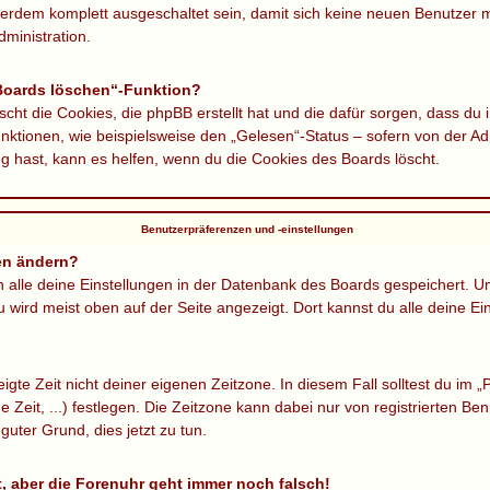
ßerdem komplett ausgeschaltet sein, damit sich keine neuen Benutzer
ministration.
 Boards löschen“-Funktion?
scht die Cookies, die phpBB erstellt hat und die dafür sorgen, dass du
ktionen, wie beispielsweise den „Gelesen“-Status – sofern von der Adm
 hast, kann es helfen, wenn du die Cookies des Boards löscht.
Benutzerpräferenzen und -einstellungen
en ändern?
en alle deine Einstellungen in der Datenbank des Boards gespeichert. 
u wird meist oben auf der Seite angezeigt. Dort kannst du alle deine Ei
gte Zeit nicht deiner eigenen Zeitzone. In diesem Fall solltest du im „P
 Zeit, ...) festlegen. Die Zeitzone kann dabei nur von registrierten 
n guter Grund, dies jetzt zu tun.
lt, aber die Forenuhr geht immer noch falsch!