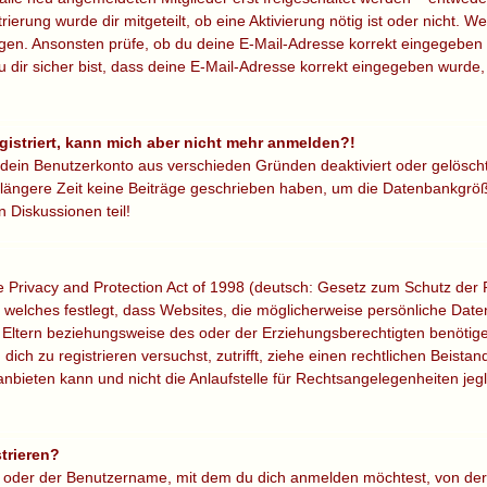
trierung wurde dir mitgeteilt, ob eine Aktivierung nötig ist oder nicht. W
gen. Ansonsten prüfe, ob du deine E-Mail-Adresse korrekt eingegeben 
 dir sicher bist, dass deine E-Mail-Adresse korrekt eingegeben wurde,
egistriert, kann mich aber nicht mehr anmelden?!
r dein Benutzerkonto aus verschieden Gründen deaktiviert oder gelösch
 längere Zeit keine Beiträge geschrieben haben, um die Datenbankgröße
 Diskussionen teil!
Privacy and Protection Act of 1998 (deutsch: Gesetz zum Schutz der P
, welches festlegt, dass Websites, die möglicherweise persönliche Dat
Eltern beziehungsweise des oder der Erziehungsberechtigten benötigen
 dich zu registrieren versuchst, zutrifft, ziehe einen rechtlichen Beista
eten kann und nicht die Anlaufstelle für Rechtsangelegenheiten jeglic
trieren?
e oder der Benutzername, mit dem du dich anmelden möchtest, von der