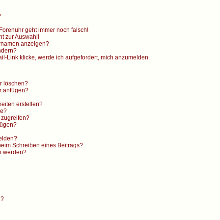
?
e Forenuhr geht immer noch falsch!
ht zur Auswahl!
ernamen anzeigen?
ndern?
l-Link klicke, werde ich aufgefordert, mich anzumelden.
er löschen?
r anfügen?
eiten erstellen?
ge?
 zugreifen?
fügen?
elden?
beim Schreiben eines Beitrags?
en werden?
n?