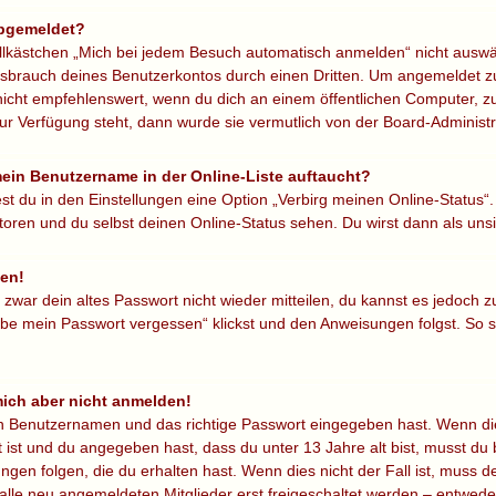
abgemeldet?
ästchen „Mich bei jedem Besuch automatisch anmelden“ nicht auswähls
ssbrauch deines Benutzerkontos durch einen Dritten. Um angemeldet zu
icht empfehlenswert, wenn du dich an einem öffentlichen Computer, zu
ur Verfügung steht, dann wurde sie vermutlich von der Board-Administr
mein Benutzername in der Online-Liste auftaucht?
st du in den Einstellungen eine Option „Verbirg meinen Online-Status“
oren und du selbst deinen Online-Status sehen. Du wirst dann als uns
sen!
r zwar dein altes Passwort nicht wieder mitteilen, du kannst es jedoch
be mein Passwort vergessen“ klickst und den Anweisungen folgst. So so
 mich aber nicht anmelden!
en Benutzernamen und das richtige Passwort eingegeben hast. Wenn di
t ist und du angegeben hast, dass du unter 13 Jahre alt bist, musst du 
en folgen, die du erhalten hast. Wenn dies nicht der Fall ist, muss dei
lle neu angemeldeten Mitglieder erst freigeschaltet werden – entweder