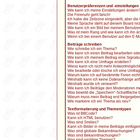
Benutzerpräferenzen und -einstellungen
Wie kann ich meine Einstellungen ändern
Die Forenuhr geht falsch!
Ich habe die Zeitzone eingestellt, aber di
Meine Sprache steht auf diesem Board nic
Wie kann ich ein Bild bei meinem Benutz
Was ist mein Rang und wie kann ich ihn ä
Wenn ich bei einem Benutzer auf den E-Mai
Beiträge schreiben
Wie schreibe ich ein Thema?
Wie kann ich einen Beitrag bearbeiten od
Wie kann ich meinem Beitrag eine Signatu
Wie kann ich eine Umfrage erstellen?
Wieso kann ich nicht mehr Antwortmöglichk
Wie bearbeite oder lösche ich eine Umfra
Warum kann ich auf bestimmte Foren nicht
Weshalb kann ich keine Dateianhänge an
Weshalb wurde ich verwarnt?
Wie kann ich Beiträge den Moderatoren m
Was bewirkt die „Speichern“-Schaltfläche 
Warum muss mein Beitrag erst freigegeb
Wie markiere ich ein Thema als neu?
Textformatierung und Thementypen
Was ist BBCode?
Kann ich HTML benutzen?
Was sind Smilies?
Kann ich Bilder in meine Beiträge einfüge
Was sind globale Bekanntmachungen?
Was sind Bekanntmachungen?
Was sind wichtige Themen?