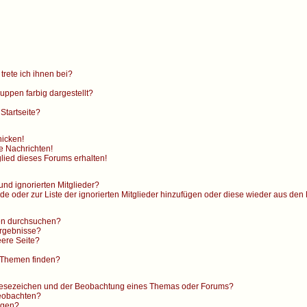
trete ich ihnen bei?
ppen farbig dargestellt?
Startseite?
hicken!
e Nachrichten!
lied dieses Forums erhalten!
und ignorierten Mitglieder?
nde oder zur Liste der ignorierten Mitglieder hinzufügen oder diese wieder aus den
en durchsuchen?
Ergebnisse?
ere Seite?
 Themen finden?
 Lesezeichen und der Beobachtung eines Themas oder Forums?
beobachten?
ngen?