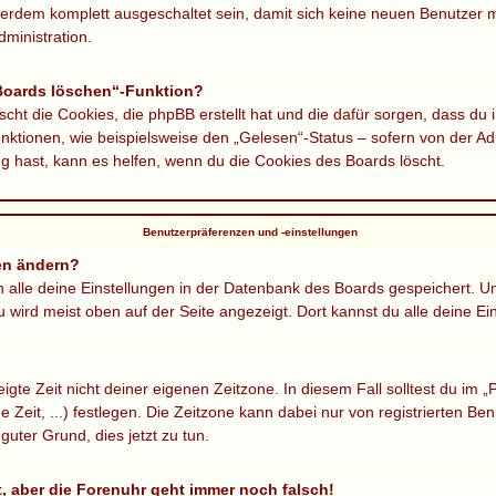
ßerdem komplett ausgeschaltet sein, damit sich keine neuen Benutzer
ministration.
 Boards löschen“-Funktion?
scht die Cookies, die phpBB erstellt hat und die dafür sorgen, dass du
ktionen, wie beispielsweise den „Gelesen“-Status – sofern von der Adm
 hast, kann es helfen, wenn du die Cookies des Boards löscht.
Benutzerpräferenzen und -einstellungen
en ändern?
en alle deine Einstellungen in der Datenbank des Boards gespeichert. 
u wird meist oben auf der Seite angezeigt. Dort kannst du alle deine Ei
gte Zeit nicht deiner eigenen Zeitzone. In diesem Fall solltest du im „P
 Zeit, ...) festlegen. Die Zeitzone kann dabei nur von registrierten 
n guter Grund, dies jetzt zu tun.
lt, aber die Forenuhr geht immer noch falsch!