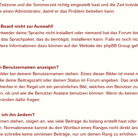
Zeitzone und die Sommerzeit richtig eingestellt hast und die Zeit trotzd
re einen Administrator, damit er das Problem beheben kann.
 Board nicht zur Auswahl!
ntweder deine Sprache nicht installiert oder niemand hat das Forum bi
 das Sprachpaket, das du benötigst, installieren kann. Falls es noch nic
itere Informationen dazu können auf der Website der phpBB Group ge
nem Benutzernamen anzeigen?
ilder bei deinem Benutzernamen stehen. Eines dieser Bilder ist meist 
die deine Beitragszahl oder deinen Status im Forum angeben. Das ander
hierbei in der Regel um ein persönliches Bild, welches von Benutzer zu 
, ob und wie die Benutzer Avatare benutzen können. Wenn du keinen Av
ründen dafür fragen.
 ich ihn ändern?
n stehen, zeigen an, wie viele Beiträge du bislang erstellt hast oder 
. Normalerweise kannst du den Wortlaut eines Ranges nicht direkt änd
itte schreibe keine sinnlosen Beiträge, nur um deinen Rang zu erhöhen