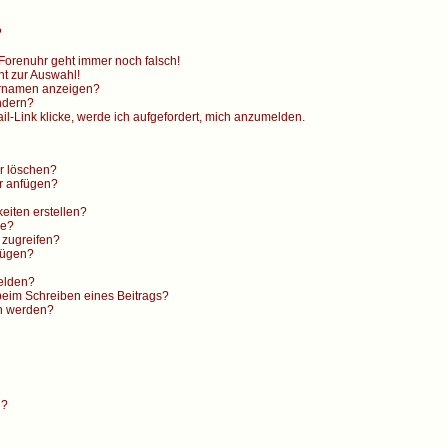
?
e Forenuhr geht immer noch falsch!
ht zur Auswahl!
ernamen anzeigen?
ndern?
l-Link klicke, werde ich aufgefordert, mich anzumelden.
er löschen?
r anfügen?
eiten erstellen?
ge?
 zugreifen?
fügen?
elden?
beim Schreiben eines Beitrags?
en werden?
n?