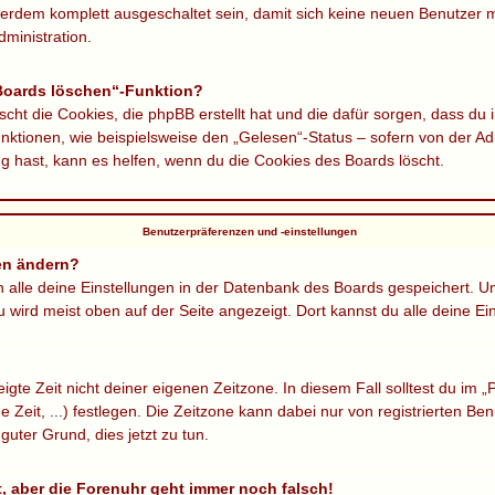
ßerdem komplett ausgeschaltet sein, damit sich keine neuen Benutzer
ministration.
 Boards löschen“-Funktion?
scht die Cookies, die phpBB erstellt hat und die dafür sorgen, dass du
ktionen, wie beispielsweise den „Gelesen“-Status – sofern von der Adm
 hast, kann es helfen, wenn du die Cookies des Boards löscht.
Benutzerpräferenzen und -einstellungen
en ändern?
en alle deine Einstellungen in der Datenbank des Boards gespeichert. 
u wird meist oben auf der Seite angezeigt. Dort kannst du alle deine Ei
gte Zeit nicht deiner eigenen Zeitzone. In diesem Fall solltest du im „P
 Zeit, ...) festlegen. Die Zeitzone kann dabei nur von registrierten 
n guter Grund, dies jetzt zu tun.
lt, aber die Forenuhr geht immer noch falsch!