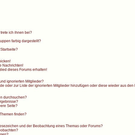
trete ich ihnen bei?
ppen farbig dargestellt?
Startseite?
hicken!
e Nachrichten!
lied dieses Forums erhalten!
und ignorierten Mitglieder?
nde oder zur Liste der ignorierten Mitglieder hinzufügen oder diese wieder aus den
en durchsuchen?
Ergebnisse?
ere Seite?
 Themen finden?
 Lesezeichen und der Beobachtung eines Themas oder Forums?
beobachten?
ngen?