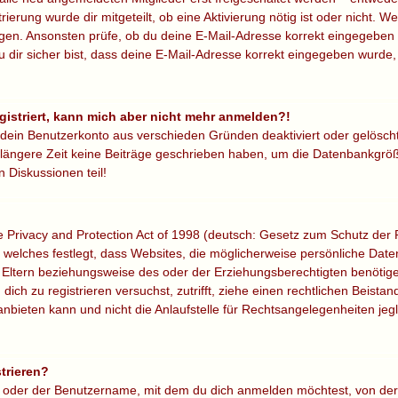
trierung wurde dir mitgeteilt, ob eine Aktivierung nötig ist oder nicht. W
gen. Ansonsten prüfe, ob du deine E-Mail-Adresse korrekt eingegeben 
 dir sicher bist, dass deine E-Mail-Adresse korrekt eingegeben wurde,
egistriert, kann mich aber nicht mehr anmelden?!
r dein Benutzerkonto aus verschieden Gründen deaktiviert oder gelösch
 längere Zeit keine Beiträge geschrieben haben, um die Datenbankgröße
 Diskussionen teil!
Privacy and Protection Act of 1998 (deutsch: Gesetz zum Schutz der P
, welches festlegt, dass Websites, die möglicherweise persönliche Dat
Eltern beziehungsweise des oder der Erziehungsberechtigten benötigen
 dich zu registrieren versuchst, zutrifft, ziehe einen rechtlichen Beista
eten kann und nicht die Anlaufstelle für Rechtsangelegenheiten jeglic
trieren?
e oder der Benutzername, mit dem du dich anmelden möchtest, von der