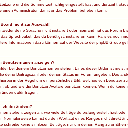
Zeitzone und die Sommerzeit richtig eingestellt hast und die Zeit trotzd
re einen Administrator, damit er das Problem beheben kann.
 Board nicht zur Auswahl!
ntweder deine Sprache nicht installiert oder niemand hat das Forum bi
 das Sprachpaket, das du benötigst, installieren kann. Falls es noch nic
itere Informationen dazu können auf der Website der phpBB Group ge
nem Benutzernamen anzeigen?
ilder bei deinem Benutzernamen stehen. Eines dieser Bilder ist meist 
die deine Beitragszahl oder deinen Status im Forum angeben. Das ander
hierbei in der Regel um ein persönliches Bild, welches von Benutzer zu 
, ob und wie die Benutzer Avatare benutzen können. Wenn du keinen Av
ründen dafür fragen.
 ich ihn ändern?
n stehen, zeigen an, wie viele Beiträge du bislang erstellt hast oder 
. Normalerweise kannst du den Wortlaut eines Ranges nicht direkt änd
itte schreibe keine sinnlosen Beiträge, nur um deinen Rang zu erhöhen