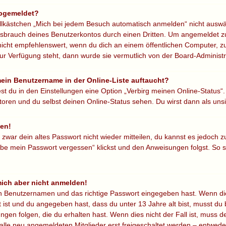
abgemeldet?
ästchen „Mich bei jedem Besuch automatisch anmelden“ nicht auswähls
ssbrauch deines Benutzerkontos durch einen Dritten. Um angemeldet zu
icht empfehlenswert, wenn du dich an einem öffentlichen Computer, zu
ur Verfügung steht, dann wurde sie vermutlich von der Board-Administr
mein Benutzername in der Online-Liste auftaucht?
st du in den Einstellungen eine Option „Verbirg meinen Online-Status“
oren und du selbst deinen Online-Status sehen. Du wirst dann als uns
sen!
r zwar dein altes Passwort nicht wieder mitteilen, du kannst es jedoch
be mein Passwort vergessen“ klickst und den Anweisungen folgst. So so
 mich aber nicht anmelden!
en Benutzernamen und das richtige Passwort eingegeben hast. Wenn di
t ist und du angegeben hast, dass du unter 13 Jahre alt bist, musst du 
en folgen, die du erhalten hast. Wenn dies nicht der Fall ist, muss dei
lle neu angemeldeten Mitglieder erst freigeschaltet werden – entweder