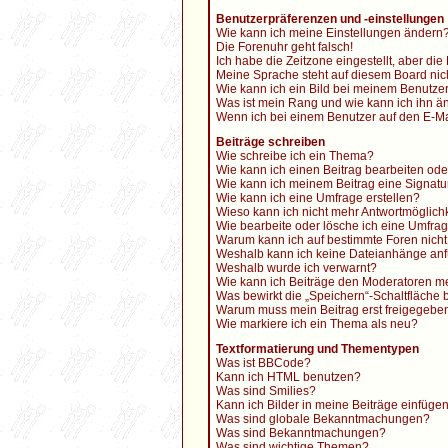
Benutzerpräferenzen und -einstellungen
Wie kann ich meine Einstellungen ändern
Die Forenuhr geht falsch!
Ich habe die Zeitzone eingestellt, aber di
Meine Sprache steht auf diesem Board nic
Wie kann ich ein Bild bei meinem Benutz
Was ist mein Rang und wie kann ich ihn ä
Wenn ich bei einem Benutzer auf den E-Mai
Beiträge schreiben
Wie schreibe ich ein Thema?
Wie kann ich einen Beitrag bearbeiten od
Wie kann ich meinem Beitrag eine Signatu
Wie kann ich eine Umfrage erstellen?
Wieso kann ich nicht mehr Antwortmöglichk
Wie bearbeite oder lösche ich eine Umfra
Warum kann ich auf bestimmte Foren nicht
Weshalb kann ich keine Dateianhänge an
Weshalb wurde ich verwarnt?
Wie kann ich Beiträge den Moderatoren m
Was bewirkt die „Speichern“-Schaltfläche 
Warum muss mein Beitrag erst freigegeb
Wie markiere ich ein Thema als neu?
Textformatierung und Thementypen
Was ist BBCode?
Kann ich HTML benutzen?
Was sind Smilies?
Kann ich Bilder in meine Beiträge einfüge
Was sind globale Bekanntmachungen?
Was sind Bekanntmachungen?
Was sind wichtige Themen?